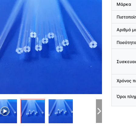
Μάρκα
Πιστοποί
Αριθμό μ
Ποσότητα
Συσκευασ
Χρόνος 
Όροι πλ