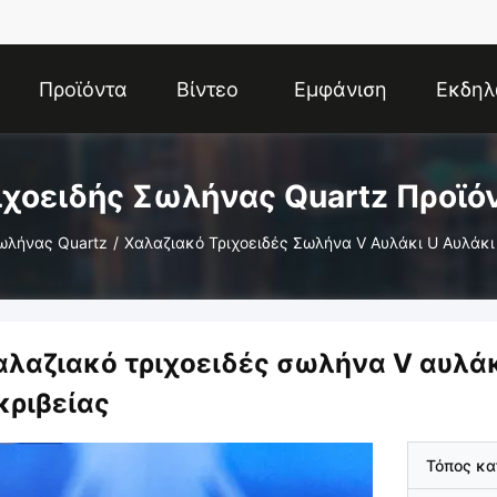
Προϊόντα
Βίντεο
Εμφάνιση
Εκδηλ
VR
ιχοειδής Σωλήνας Quartz Προϊό
Σωλήνας Quartz
/
Χαλαζιακό Τριχοειδές Σωλήνα V Αυλάκι U Αυλάκι 
αλαζιακό τριχοειδές σωλήνα V αυλάκι
κριβείας
Τόπος κ