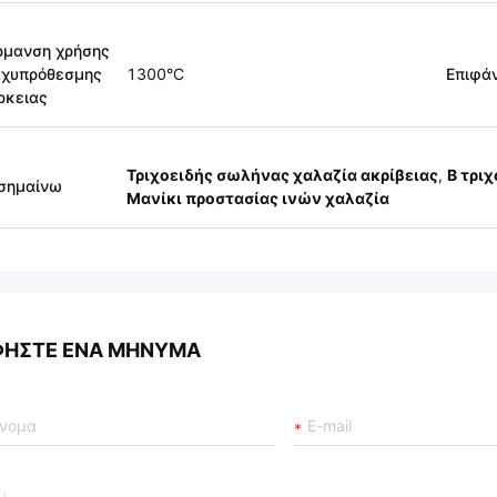
ρμανση χρήσης
αχυπρόθεσμης
1300°C
Επιφά
ρκειας
Τριχοειδής σωλήνας χαλαζία ακρίβειας
,
Β τρι
σημαίνω
Μανίκι προστασίας ινών χαλαζία
ΦΉΣΤΕ ΈΝΑ ΜΉΝΥΜΑ