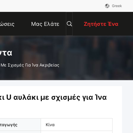
Greek
ώσεις
Μας Ελάτε
Ζητήστε Ένα
Σε Επαφή
Απόσπασμα
ντα
Με Σχισμές Για Ίνα Ακριβείας
Με
 U αυλάκι με σχισμές για Ίνα
αταγωγής
Κίνα