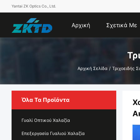
Yantai ZK Optics Co., Ltd.
Αρχική
Σχετικά Με
Σελίδα
Εμάς
Τρ
Αρχική Σελίδα
/
Τριχοειδής 
Όλα Τα Προϊόντα
Χ
Α
Γυαλί Οπτικού Χαλαζία
Επεξεργασία Γυαλιού Χαλαζία