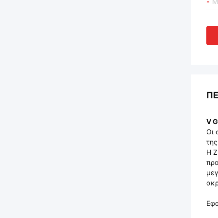
ΠΕ
V G
Οι 
της
Η Z
προ
μεγ
ακρ
Εφα