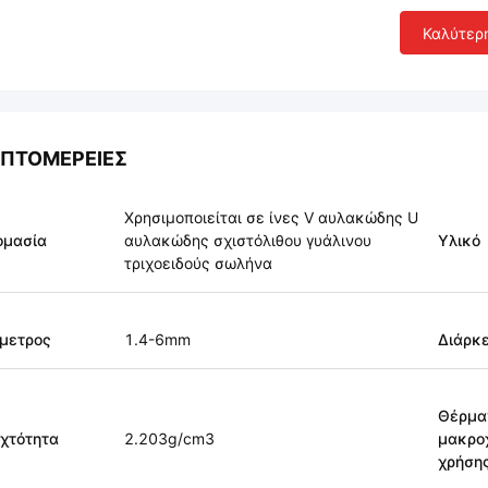
Καλύτερ
ΠΤΟΜΈΡΕΙΕΣ
Χρησιμοποιείται σε ίνες V αυλακώδης U
ομασία
αυλακώδης σχιστόλιθου γυάλινου
Υλικό
τριχοειδούς σωλήνα
μετρος
1.4-6mm
Διάρκε
Θέρμα
χτότητα
2.203g/cm3
μακρο
χρήση