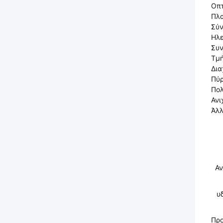
Οπτ
Πλα
Σύν
Ηλε
Συν
Τμή
Δια
Πύρ
Πολ
Ανι
Άλ
Αν
υ
Πρ