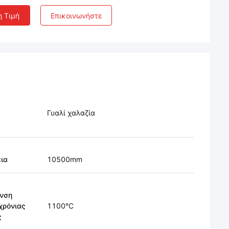
η Τιμή
Επικοινωνήστε
Γυαλί χαλαζία
ια
10500mm
νση
χρόνιας
1100°C
ς