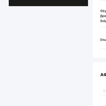
Θέ
βρ
διά
Επι
Α