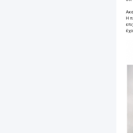
Ακε
Η π
επι
έχο