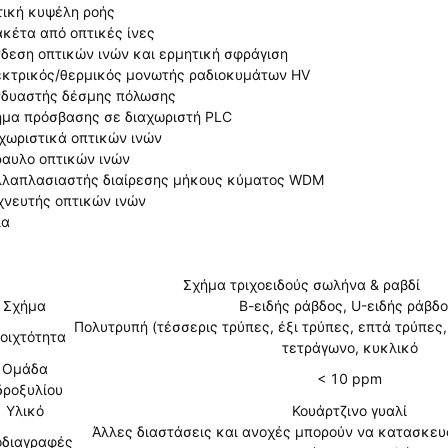
ική κυψέλη ροής
κέτα από οπτικές ίνες
δεση οπτικών ινών και ερμητική σφράγιση
κτρικός/θερμικός μονωτής ραδιοκυμάτων HV
δυαστής δέσμης πόλωσης
μα πρόσβασης σε διαχωριστή PLC
χωριστικά οπτικών ινών
αυλο οπτικών ινών
λαπλασιαστής διαίρεσης μήκους κύματος WDM
χνευτής οπτικών ινών
λα
Σχήμα τριχοειδούς σωλήνα & ραβδί
Σχήμα
Β-ειδής ράβδος, U-ειδής ράβδο
Πολυτρυπή (τέσσερις τρύπες, έξι τρύπες, επτά τρύπες,
οιχτότητα
τετράγωνο, κυκλικό
Ομάδα
< 10 ppm
δροξυλίου
Υλικό
Κουάρτζινο γυαλί
Άλλες διαστάσεις και ανοχές μπορούν να κατασκευ
οδιαγραφές