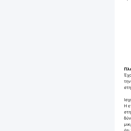
Πλο
Έχο
την
στη
Ισχ
Η ε
στη
δύν
μικ
ότι