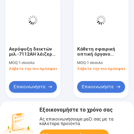
Αερόψυξη δεικτών
Κάθετη σφαιρική
μιλ.-7112AH λέιζερ
οπτική όργανο
Amada MIYACHI από
μέτρησης
MOQ:
1 σύνολο
MOQ:
1 σύνολο
δεύτερο χέρι
παρεμβαλλόμετρων
Λάβετε την πιο πρόσφατη τιμή
Λάβετε την πιο πρόσφατη τι
για την οπτική
επιθεώρηση φακών
Επικοινωνήστε
Επικοινωνήστε
Εξοικονομήστε το χρόνο σας
Ας επικοινωνήσουμε μαζί σας με τα
καλύτερα προϊόντα.