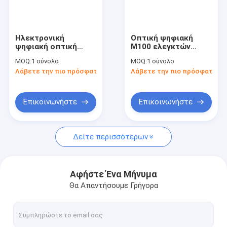
Εμφάνιση VR
Σχετικά με εμάς
Ηλεκτρονική
Οπτική ψηφιακή
ψηφιακή οπτική
M100 ελεγκτών
Επισκέψεις στο εργοστάσιο
όργανο μέτρησης
εκκεντρικότητας
MOQ:
1 σύνολο
MOQ:
1 σύνολο
R50 μετρητών
μέτρησης σειρά
Λάβετε την πιο πρόσφατη τιμή
Λάβετε την πιο πρόσφατη τι
ακτίνας
οργάνων
Έλεγχος ποιότητας
Επικοινωνήστε μαζί μας
Επικοινωνήστε
Επικοινωνήστε
Ειδήσεις
Δείτε περισσότερων
Υποθέσεις
Ζητήστε μια προσφορά
Αφήστε Ένα Μήνυμα
Θα Απαντήσουμε Γρήγορα
Γυαλί Οπτικού Χαλαζία