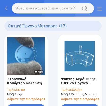
Οπτική Όργανο Μέτρησης
(17)
Στρογγυλό
Ψύκτης Αερόψυξης
Κουάρτζο Κελλωτή
Οπτικό Όργανο
Κουράδα Αντίσταση
Μέτρησης Θήκη
Τιμή:
USD 80
Τιμή:
US$20/pc
σε υψηλές
Φουσκάλας από
MOQ:
1 τεμ.
MOQ:
1 Pc όπως διαπραγματεύθηκε
θερμοκρασίες 0,05
Γυαλί Χαλαζία Με
mm Αντοχή
Πηγή Ψυχρού Φωτός
Λάβετε την πιο πρόσφατη τιμή
Λάβετε την πιο πρόσφατη τι