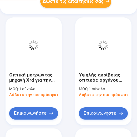
Δώστε τις απαιτήσεις σας
Οπτική μετρώντας
Υψηλής ακρίβειας
μηχανή Xrd για την
οπτικός οργάνου
κρυστάλλινη
μέτρησης μετρητής
MOQ:
1 σύνολο
MOQ:
1 σύνολο
σύνθεση μελέτης και
μήκους φακών
Λάβετε την πιο πρόσφατη τιμή
Λάβετε την πιο πρόσφατη τι
την ατομική δομή
εστιακός
Επικοινωνήστε
Επικοινωνήστε