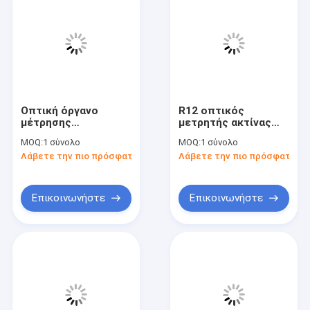
Οπτική όργανο
R12 οπτικός
μέτρησης
μετρητής ακτίνας
φασματομέτρων
οργάνου μέτρησης
MOQ:
1 σύνολο
MOQ:
1 σύνολο
φθορισμού ακτίνας X
ηλεκτρονικός
Λάβετε την πιο πρόσφατη τιμή
Λάβετε την πιο πρόσφατη τι
μήκους κύματος
ψηφιακός
διασποράς
Επικοινωνήστε
Επικοινωνήστε
Σπίτι
Προϊόντα
Βίντεο