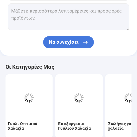
Επεξεργασία Γυαλιού Χαλαζία
Σωλήνας γυαλιού χαλαζία
Τριχοειδής σωλήνας Quartz
Να συνεχίσει
Σωλήνας από βοριοπυριτικό γυαλί
Γυάλινη Ράβδος Χαλαζία
Οι Κατηγορίες Μας
Ανταλλακτικά Laser
Στόχος διασκορπισμού διοξειδίου του πυριτίου
Συσκευή χαλαζία
Πιάτο γυαλιού χαλαζία
Γυαλί Οπτικού
Επεξεργασία
Σωλήνας γυαλ
Προσαρμοσμένα γυάλινα μέρη
Χαλαζία
Γυαλιού Χαλαζία
χαλαζία