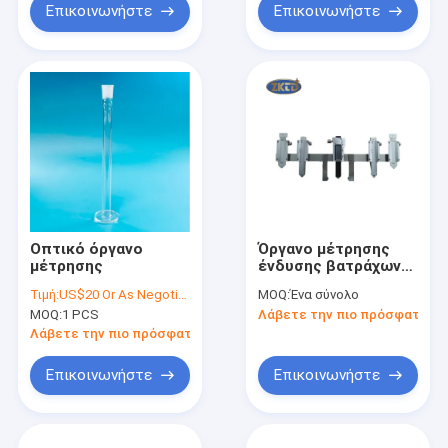
Επικοινωνήστε
Επικοινωνήστε
Οπτικό όργανο
Όργανο μέτρησης
μέτρησης
ένδυσης βατράχων
ραγών με την
Τιμή:
US$20 Or As Negotiated
MOQ:
Ένα σύνολο
ψηφιακή επίδειξη
MOQ:
1 PCS
Λάβετε την πιο πρόσφατη τι
Λάβετε την πιο πρόσφατη τιμή
Επικοινωνήστε
Επικοινωνήστε