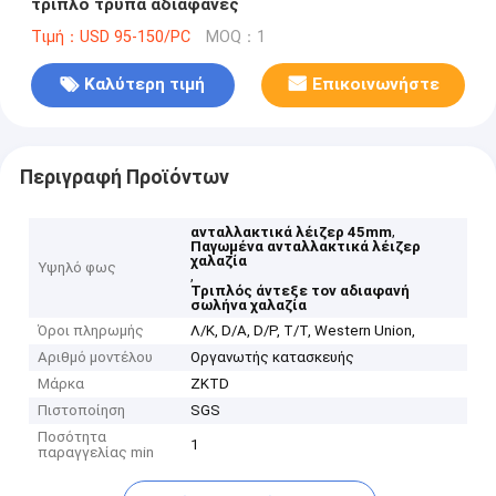
τριπλό τρύπα αδιαφανές
Τιμή：USD 95-150/PC
MOQ：1
Καλύτερη τιμή
Επικοινωνήστε
Περιγραφή Προϊόντων
,
ανταλλακτικά λέιζερ 45mm
Παγωμένα ανταλλακτικά λέιζερ
χαλαζία
Υψηλό φως
,
Τριπλός άντεξε τον αδιαφανή
σωλήνα χαλαζία
Όροι πληρωμής
Λ/Κ, D/A, D/P, T/T, Western Union,
Αριθμό μοντέλου
Οργανωτής κατασκευής
Μάρκα
ZKTD
Πιστοποίηση
SGS
Ποσότητα
1
παραγγελίας min