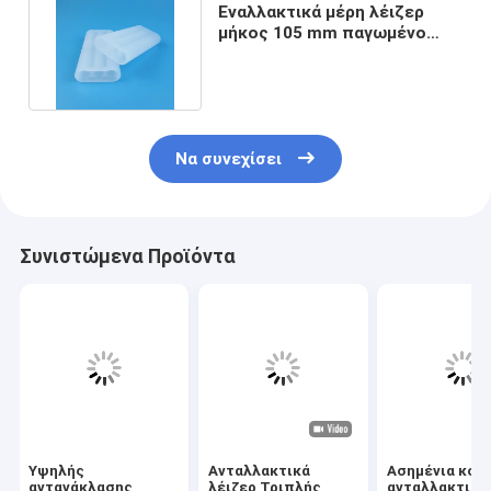
Εναλλακτικά μέρη λέιζερ
μήκος 105 mm παγωμένο
τριπλό τρύπα αδιαφανές
Να συνεχίσει
Συνιστώμενα Προϊόντα
Υψηλής
Ανταλλακτικά
Ασημένια κοι
αντανάκλασης
λέιζερ Τριπλής
ανταλλακτικώ