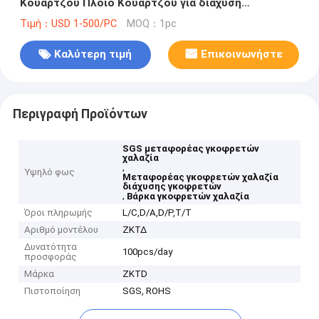
Κουάρτζου Πλοίο Κουάρτζου για διάχυση
Κουάρτζου
Τιμή：USD 1-500/PC
MOQ：1pc
Καλύτερη τιμή
Επικοινωνήστε
Περιγραφή Προϊόντων
SGS μεταφορέας γκοφρετών
χαλαζία
,
Υψηλό φως
Μεταφορέας γκοφρετών χαλαζία
διάχυσης γκοφρετών
,
Βάρκα γκοφρετών χαλαζία
Όροι πληρωμής
L/C,D/A,D/P,T/T
Αριθμό μοντέλου
ΖΚΤΔ
Δυνατότητα
100pcs/day
προσφοράς
Μάρκα
ZKTD
Πιστοποίηση
SGS, ROHS