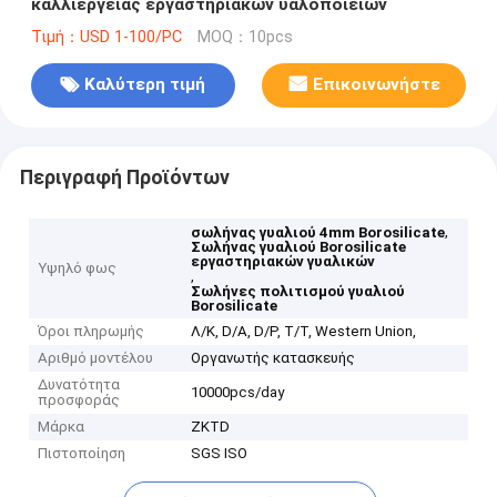
καλλιέργειας εργαστηριακών υαλοποιειών
Τιμή：USD 1-100/PC
MOQ：10pcs
Καλύτερη τιμή
Επικοινωνήστε
Περιγραφή Προϊόντων
,
σωλήνας γυαλιού 4mm Borosilicate
Σωλήνας γυαλιού Borosilicate
εργαστηριακών γυαλικών
Υψηλό φως
,
Σωλήνες πολιτισμού γυαλιού
Borosilicate
Όροι πληρωμής
Λ/Κ, D/A, D/P, T/T, Western Union,
Αριθμό μοντέλου
Οργανωτής κατασκευής
Δυνατότητα
10000pcs/day
προσφοράς
Μάρκα
ZKTD
Πιστοποίηση
SGS ISO