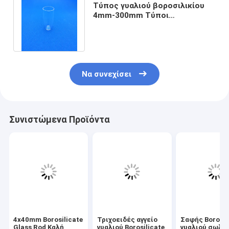
Τύπος γυαλιού βοροσιλικίου
4mm-300mm Τύποι
καλλιέργειας εργαστηριακών
υαλοποιειών
Να συνεχίσει
Συνιστώμενα Προϊόντα
4x40mm Borosilicate
Τριχοειδές αγγείο
Σαφής Borosil
Glass Rod Καλή
γυαλιού Borosilicate
γυαλιού σωλή