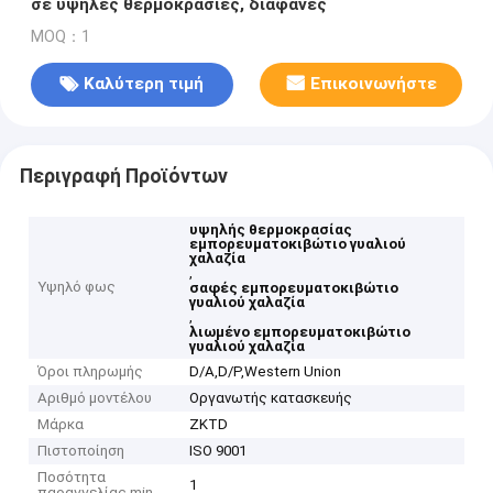
σε υψηλές θερμοκρασίες, διαφανές
MOQ：1
Καλύτερη τιμή
Επικοινωνήστε
Περιγραφή Προϊόντων
υψηλής θερμοκρασίας
εμπορευματοκιβώτιο γυαλιού
χαλαζία
,
Υψηλό φως
σαφές εμπορευματοκιβώτιο
γυαλιού χαλαζία
,
λιωμένο εμπορευματοκιβώτιο
γυαλιού χαλαζία
Όροι πληρωμής
D/A,D/P,Western Union
Αριθμό μοντέλου
Οργανωτής κατασκευής
Μάρκα
ZKTD
Πιστοποίηση
ISO 9001
Ποσότητα
1
παραγγελίας min