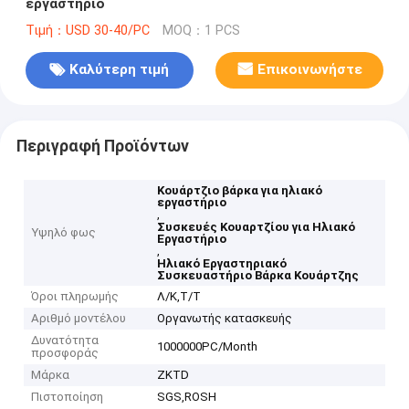
εργαστήριο
Τιμή：USD 30-40/PC
MOQ：1 PCS
Καλύτερη τιμή
Επικοινωνήστε
Περιγραφή Προϊόντων
Κουάρτζιο βάρκα για ηλιακό
εργαστήριο
,
Συσκευές Κουαρτζίου για Ηλιακό
Υψηλό φως
Εργαστήριο
,
Ηλιακό Εργαστηριακό
Συσκευαστήριο Βάρκα Κουάρτζης
Όροι πληρωμής
Λ/Κ,Τ/Τ
Αριθμό μοντέλου
Οργανωτής κατασκευής
Δυνατότητα
1000000PC/Month
προσφοράς
Μάρκα
ZKTD
Πιστοποίηση
SGS,ROSH