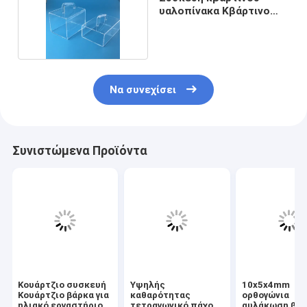
υαλοπίνακα Κβάρτινο
υαλοπίνακα
Να συνεχίσει
Συνιστώμενα Προϊόντα
Κουάρτζιο συσκευή
Υψηλής
10x5x4mm
Κουάρτζιο βάρκα για
καθαρότητας
ορθογώνια
ηλιακό εργαστήριο
τετραγωνικό πάχος
αυλάκωση βά