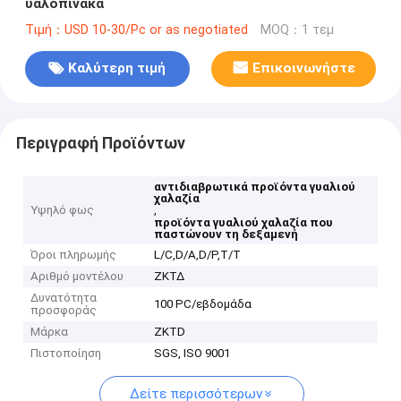
υαλοπίνακα
Τιμή：USD 10-30/Pc or as negotiated
MOQ：1 τεμ
Καλύτερη τιμή
Επικοινωνήστε
Περιγραφή Προϊόντων
αντιδιαβρωτικά προϊόντα γυαλιού
χαλαζία
Υψηλό φως
,
προϊόντα γυαλιού χαλαζία που
παστώνουν τη δεξαμενή
Όροι πληρωμής
L/C,D/A,D/P,T/T
Αριθμό μοντέλου
ΖΚΤΔ
Δυνατότητα
100 PC/εβδομάδα
προσφοράς
Μάρκα
ZKTD
Πιστοποίηση
SGS, ISO 9001
Δείτε περισσότερων