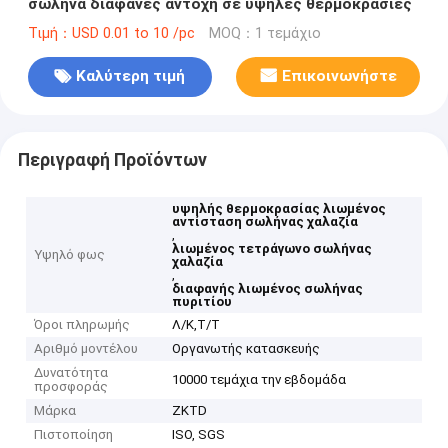
σωλήνα διαφανές αντοχή σε υψηλές θερμοκρασίες
Τιμή：USD 0.01 to 10 /pc
MOQ：1 τεμάχιο
Καλύτερη τιμή
Επικοινωνήστε
Περιγραφή Προϊόντων
υψηλής θερμοκρασίας λιωμένος
αντίσταση σωλήνας χαλαζία
,
λιωμένος τετράγωνο σωλήνας
Υψηλό φως
χαλαζία
,
διαφανής λιωμένος σωλήνας
πυριτίου
Όροι πληρωμής
Λ/Κ,Τ/Τ
Αριθμό μοντέλου
Οργανωτής κατασκευής
Δυνατότητα
10000 τεμάχια την εβδομάδα
προσφοράς
Μάρκα
ZKTD
Πιστοποίηση
ISO, SGS