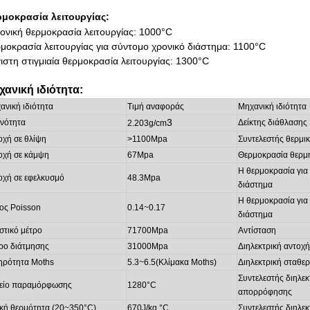
μοκρασία λειτουργίας:
ονική θερμοκρασία λειτουργίας: 1000
°C
μοκρασία λειτουργίας για σύντομο χρονικό διάστημα: 1100°C
ιστη στιγμιαία θερμοκρασία λειτουργίας: 1300°C
χανική ιδιότητα
:
ανική ιδιότητα
Τιμή αναφοράς
Μηχανική ιδιότητα
3
νότητα
Δείκτης διάθλασης
2.203g/cm
οχή σε θλίψη
>
1100Mpa
Συντελεστής θερμι
οχή σε κάμψη
67Mpa
Θερμοκρασία θερμή
Η θερμοκρασία για
οχή σε εφελκυσμό
48.3Mpa
διάστημα
Η θερμοκρασία για
ος Poisson
0.14~
0.17
διάστημα
στικό μέτρο
71700Mpa
Αντίσταση
ρο διάτμησης
31000Mpa
Διηλεκτρική αντοχή
ηρότητα Moths
5.3~
6.5
(
Κλίμακα Moths
)
Διηλεκτρική σταθε
Συντελεστής διηλεκ
είο παραμόρφωσης
1280
°C
απορρόφησης
ική θερμότητα (20~
350
°C
)
670J/kg
°C
Συντελεστής διηλε