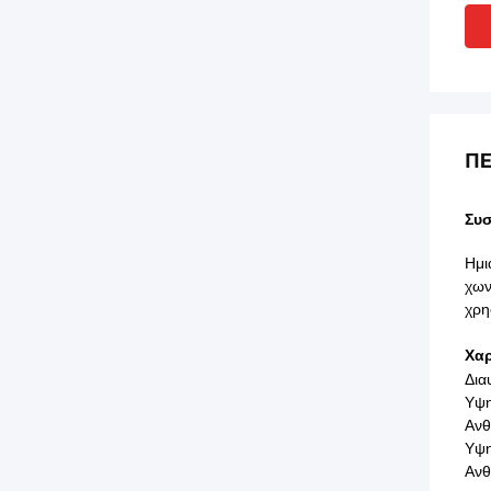
ΠΕ
Συσ
Ημι
χων
χρη
Χαρ
Δια
Υψη
Ανθ
Υψη
Ανθ