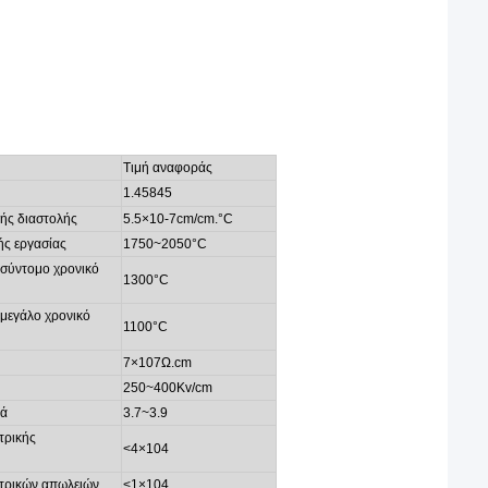
Τιμή αναφοράς
1.458
4
5
κής διαστολής
5.5×10-7cm/cm.
°C
ς εργασίας
1750~
2050
°C
 σύντομο χρονικό
1300
°C
 μεγάλο χρονικό
1100
°C
7×107Ω.cm
250~
400Kv/cm
ρά
3.7~
3.9
τρικής
<4×104
κτρικών απωλειών
<1×104