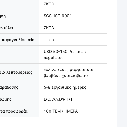
ZKTD
ηση
SGS, ISO 9001
οντέλου
ΖΚΤΔ
 παραγγελίας min
1 τεμ
USD 50-150 Pcs or as
negotiated
Ξύλινο κουτί, μαργαριτάρι
ία λεπτομέρειες
βαμβάκι, χαρτοκιβώτιο
παράδοσης
5-8 εργάσιμες ημέρες
ηρωμής
L/C,D/A,D/P,T/T
ητα προσφοράς
100 ΤΕΜ / ΗΜΕΡΑ