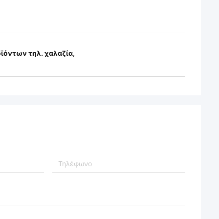
ϊόντων τηλ. χαλαζία
,