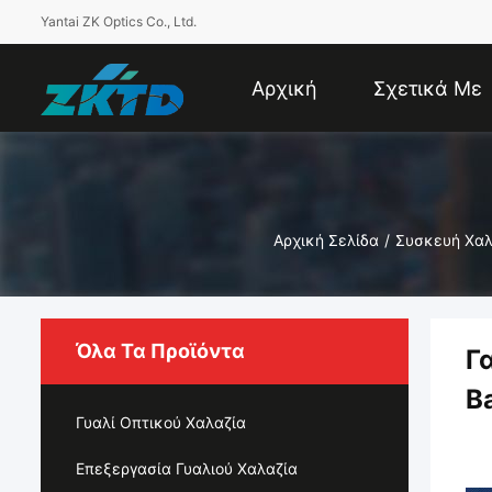
Yantai ZK Optics Co., Ltd.
Αρχική
Σχετικά Με
Σελίδα
Εμάς
Αρχική Σελίδα
/
Συσκευή Χαλ
Όλα Τα Προϊόντα
Γ
B
Γυαλί Οπτικού Χαλαζία
Επεξεργασία Γυαλιού Χαλαζία