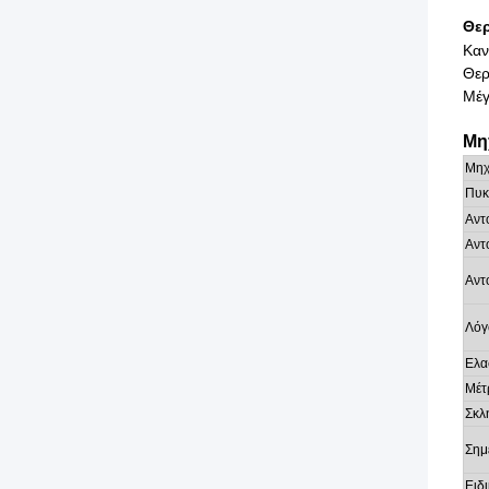
Θερ
Καν
Θερ
Μέγ
Μη
Μηχ
Πυκ
Αντ
Αντ
Αντ
Λόγ
Ελα
Μέτ
Σκλ
Σημ
Ειδ