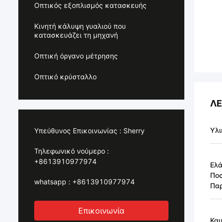
Οπτικός εξοπλισμός κατασκευής
Κινητή κάλυψη γυαλιού που
κατασκευάζει τη μηχανή
Οπτική όργανο μέτρησης
Οπτικό κρύσταλλο
ΛΕ
Υλι
Υπεύθυνος Επικοινωνίας :
Sherry
Τηλεφωνικό νούμερο :
+8613910977974
Ελά
Πο
whatsapp :
+8613910977974
Πα
Επικοινωνία
Καυ