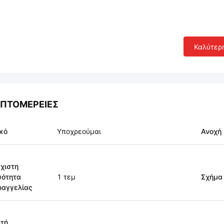
Καλύτερ
ΠΤΟΜΈΡΕΙΕΣ
κό
Υποχρεούμαι
Ανοχή
χιστη
σότητα
1 τεμ
Σχήμα
ραγγελίας
τή