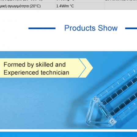
μική αγωγιμότητα (20
°C
)
1.4W/m
°C