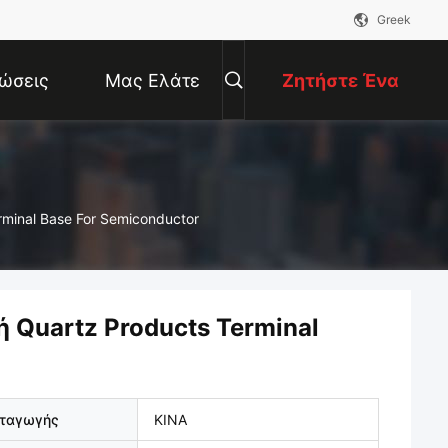
Greek
ώσεις
Μας Ελάτε
Ζητήστε Ένα
Σε Επαφή
Απόσπασμα
minal Base For Semiconductor
Με
Quartz Products Terminal
αταγωγής
ΚΙΝΑ