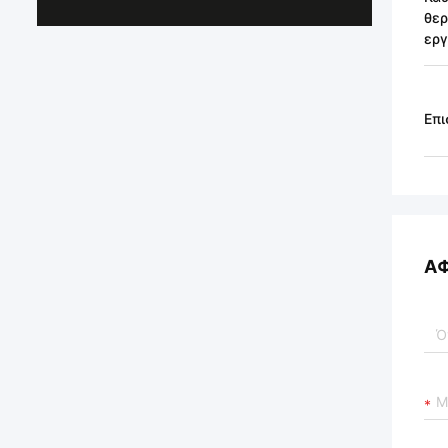
θε
εργ
Επι
Α