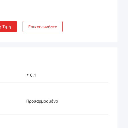
η Τιμή
Επικοινωνήστε
± 0,1
Προσαρμοσμένο