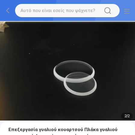
2
/
2
Επεξεργασία γυαλιού κουαρτσού Πλάκα γυαλιού