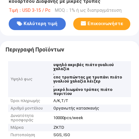
κουαρτσού Διαφανής με μικρές τρύπες
Τιμή：USD 3-15 / Pc
MOQ：1% ή ως διαπραγμάτευση
Καλύτερη τιμή
Επικοινωνήστε
Περιγραφή Προϊόντων
υψηλό ακριβές πιάτο γυαλιού
χαλαζία
,
cnc τρυπώντας με τρυπάνι πιάτο
Υψηλό φως
γυαλιού χαλαζία λέιζερ
,
μικρό λιωμένο τρύπες πιάτο
πυριτίου
Όροι πληρωμής
Λ/Κ,Τ/Τ
Αριθμό μοντέλου
Οργανωτής κατασκευής
Δυνατότητα
10000pcs/week
προσφοράς
Μάρκα
ZKTD
Πιστοποίηση
SGS, ISO