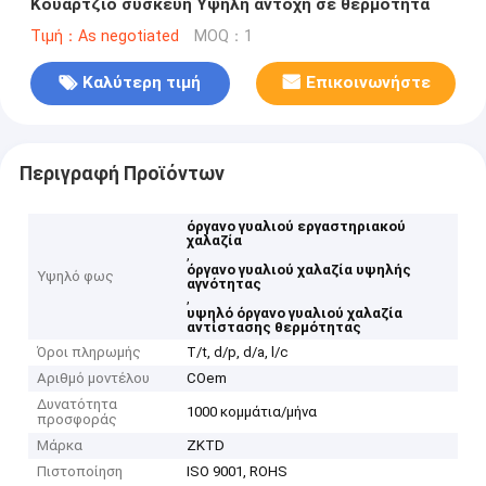
Κουάρτζιο συσκευή Υψηλή αντοχή σε θερμότητα
Τιμή：As negotiated
MOQ：1
Καλύτερη τιμή
Επικοινωνήστε
Περιγραφή Προϊόντων
όργανο γυαλιού εργαστηριακού
χαλαζία
,
όργανο γυαλιού χαλαζία υψηλής
Υψηλό φως
αγνότητας
,
υψηλό όργανο γυαλιού χαλαζία
αντίστασης θερμότητας
Όροι πληρωμής
T/t, d/p, d/a, l/c
Αριθμό μοντέλου
COem
Δυνατότητα
1000 κομμάτια/μήνα
προσφοράς
Μάρκα
ZKTD
Πιστοποίηση
ISO 9001, ROHS