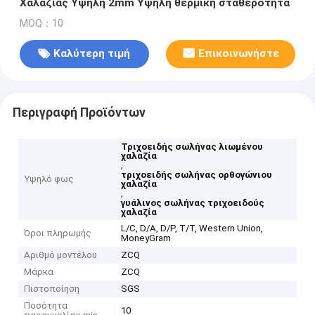
Χαλαζίας Υψηλή 2mm Υψηλή θερμική σταθερότητα
MOQ：10
Καλύτερη τιμή
Επικοινωνήστε
Περιγραφή Προϊόντων
Τριχοειδής σωλήνας λιωμένου
χαλαζία
,
τριχοειδής σωλήνας ορθογώνιου
Υψηλό φως
χαλαζία
,
γυάλινος σωλήνας τριχοειδούς
χαλαζία
L/C, D/A, D/P, T/T, Western Union,
Όροι πληρωμής
MoneyGram
Αριθμό μοντέλου
ZCQ
Μάρκα
ZCQ
Πιστοποίηση
SGS
Ποσότητα
10