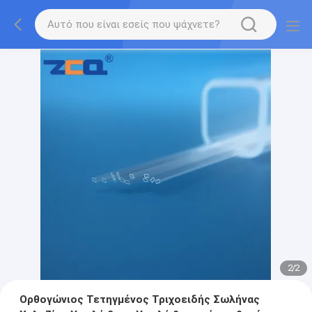
2
/
2
Ορθογώνιος Τετηγμένος Τριχοειδής Σωλήνας