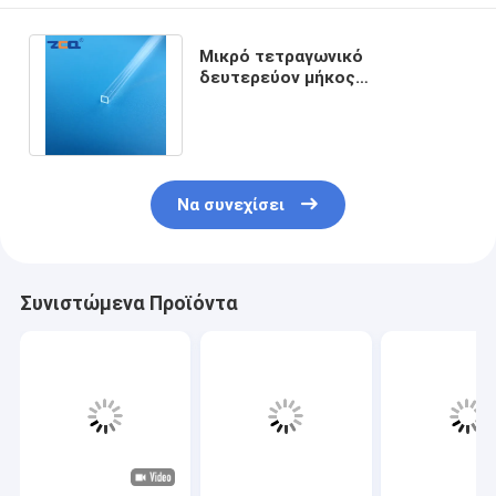
Μικρό τετραγωνικό
δευτερεύον μήκος
0.5*0.5*0.3*0.3mm σωλήνων
χαλαζία για το εργαστήριο
Να συνεχίσει
Συνιστώμενα Προϊόντα