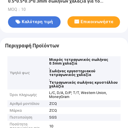
0.5*0.5*0.3*0.3mm σωλήνων χαλαζία για το
εργαστήριο
MOQ：10
Καλύτερη τιμή
Επικοινωνήστε
Περιγραφή Προϊόντων
Μικρός τετραγωνικός σωλήνας
0.5mm χαλαζία
,
Σωλήνας εργαστηριακού
Υψηλό φως
τετραγωνικός χαλαζία
,
Τετραγωνικός σωλήνας κρυστάλλου
χαλαζία
L/C, D/A, D/P, T/T, Western Union,
Όροι πληρωμής
MoneyGram
Αριθμό μοντέλου
ZCQ
Μάρκα
ZCQ
Πιστοποίηση
SGS
Ποσότητα
10