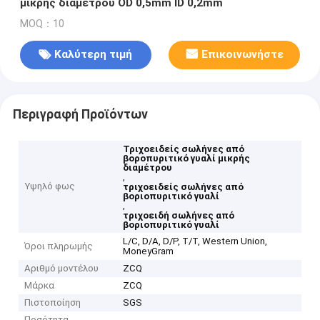
μικρής διαμέτρου OD 0,5mm ID 0,2mm
MOQ：10
Καλύτερη τιμή
Επικοινωνήστε
Περιγραφή Προϊόντων
Τριχοειδείς σωλήνες από
βοροπυριτικό γυαλί μικρής
διαμέτρου
,
Υψηλό φως
τριχοειδείς σωλήνες από
βοριοπυριτικό γυαλί
,
τριχοειδή σωλήνες από
βοριοπυριτικό γυαλί
L/C, D/A, D/P, T/T, Western Union,
Όροι πληρωμής
MoneyGram
Αριθμό μοντέλου
ZCQ
Μάρκα
ZCQ
Πιστοποίηση
SGS
Ποσότητα