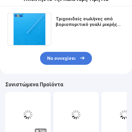
Τριχοειδείς σωλήνες από
βοριοπυριτικό γυαλί μικρής
διαμέτρου OD 0,5mm ID 0,2mm
Να συνεχίσει
Συνιστώμενα Προϊόντα