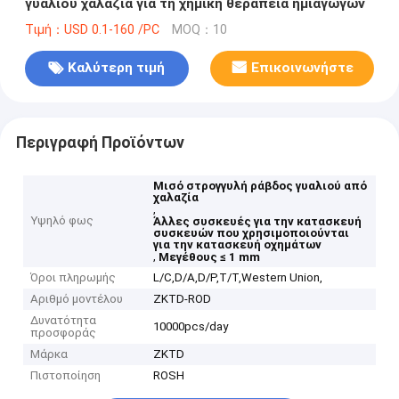
γυαλιού χαλαζία για τη χημική θεραπεία ημιαγωγών
Τιμή：USD 0.1-160 /PC
MOQ：10
Καλύτερη τιμή
Επικοινωνήστε
Περιγραφή Προϊόντων
Μισό στρογγυλή ράβδος γυαλιού από
χαλαζία
,
Υψηλό φως
Άλλες συσκευές για την κατασκευή
συσκευών που χρησιμοποιούνται
για την κατασκευή οχημάτων
,
Μεγέθους ≤ 1 mm
Όροι πληρωμής
L/C,D/A,D/P,T/T,Western Union,
Αριθμό μοντέλου
ZKTD-ROD
Δυνατότητα
10000pcs/day
προσφοράς
Μάρκα
ZKTD
Πιστοποίηση
ROSH