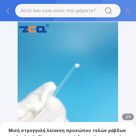
2
/
3
Μισή στρογγυλή λείανση προσώπου τελών ράβδων