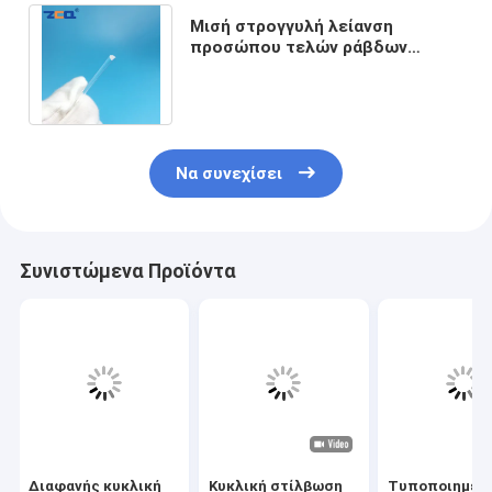
Μισή στρογγυλή λείανση
προσώπου τελών ράβδων
γυαλιού χαλαζία για τη χημική
θεραπεία ημιαγωγών
Να συνεχίσει
Συνιστώμενα Προϊόντα
Διαφανής κυκλική
Κυκλική στίλβωση
Τυποποιημέν