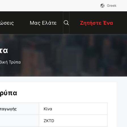
Greek
ώσεις
Μας Ελάτε
Ζητήστε Ένα
Σε Επαφή
Απόσπασμα
τα
βική Τρύπα
Με
τρύπα
αταγωγής
Κίνα
ZKTD