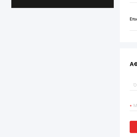
Επι
Α