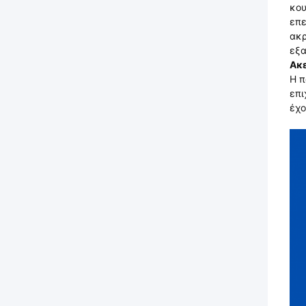
κου
επε
ακρ
εξα
Ακε
Η π
επι
έχο