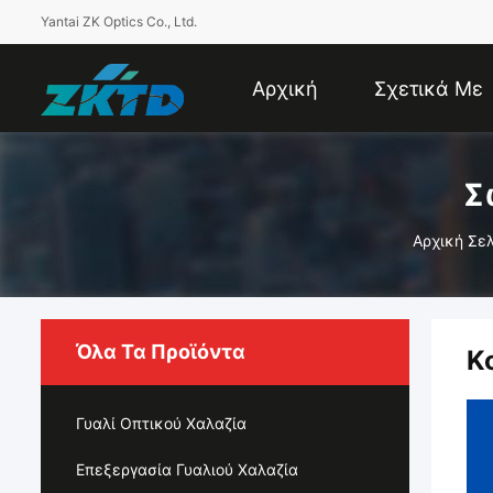
Yantai ZK Optics Co., Ltd.
Αρχική
Σχετικά Με
Σελίδα
Εμάς
Σ
Αρχική Σε
Όλα Τα Προϊόντα
Κ
Γυαλί Οπτικού Χαλαζία
Επεξεργασία Γυαλιού Χαλαζία