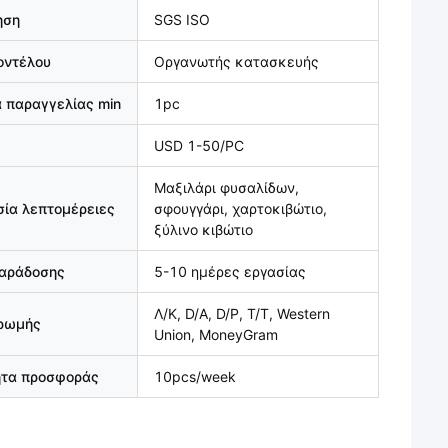
ηση
SGS ISO
οντέλου
Οργανωτής κατασκευής
 παραγγελίας min
1pc
USD 1-50/PC
Μαξιλάρι φυσαλίδων,
ία λεπτομέρειες
σφουγγάρι, χαρτοκιβώτιο,
ξύλινο κιβώτιο
παράδοσης
5-10 ημέρες εργασίας
Λ/Κ, D/A, D/P, T/T, Western
ηρωμής
Union, MoneyGram
ητα προσφοράς
10pcs/week