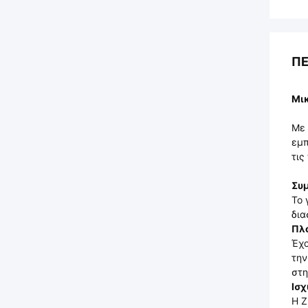
ΠΕ
Μικ
Με 
εμπ
τις
Συμ
Το 
δια
Πλο
Έχο
την
στη
Ισχ
Η Z