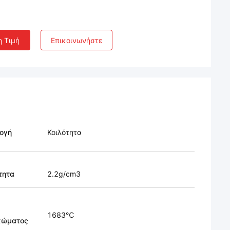
η Τιμή
Επικοινωνήστε
ογή
Κοιλότητα
τητα
2.2g/cm3
1683℃
ώματος