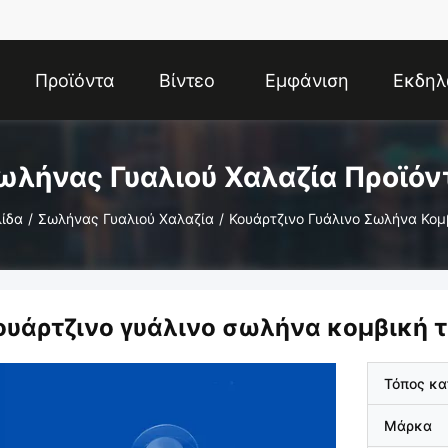
Προϊόντα
Βίντεο
Εμφάνιση
Εκδηλ
VR
ωλήνας Γυαλιού Χαλαζία Προϊόν
λίδα
/
Σωλήνας Γυαλιού Χαλαζία
/
Κουάρτζινο Γυάλινο Σωλήνα Κομ
ουάρτζινο γυάλινο σωλήνα κομβική 
Τόπος κ
Μάρκα