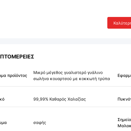
Καλύτερ
ΠΤΟΜΈΡΕΙΕΣ
Μικρό μέγεθος γυαλιστερό γυάλινο
μα προϊόντος
Εφαρμ
σωλήνα κουαρτσού με κοκκωτή τρύπα
κό
99,99% Καθαρός Χαλαζίας
Πυκνό
Σημείο
ώμα
σαφής
Μαλακ