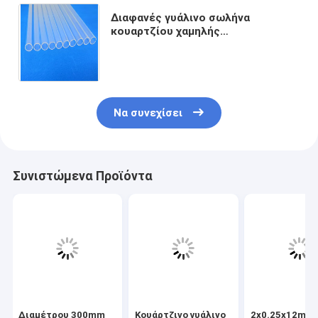
Διαφανές γυάλινο σωλήνα
κουαρτζίου χαμηλής
περιεκτικότητας σε οξείδιο του
άνθρακα για το υπεριώδες
μικροκτόνο πεδίο
Να συνεχίσει
Συνιστώμενα Προϊόντα
Διαμέτρου 300mm
Κουάρτζινο γυάλινο
2x0.25x12mm