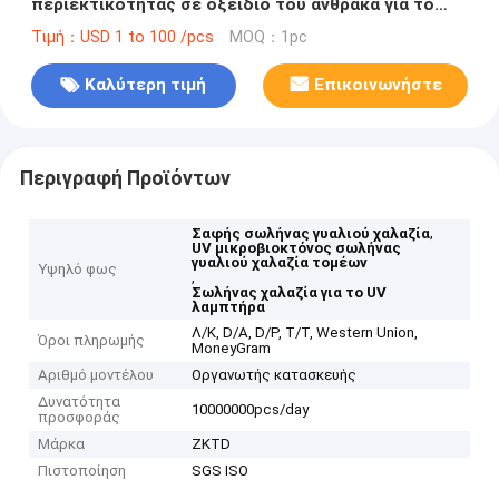
περιεκτικότητας σε οξείδιο του άνθρακα για το
υπεριώδες μικροκτόνο πεδίο
Τιμή：USD 1 to 100 /pcs
MOQ：1pc
Καλύτερη τιμή
Επικοινωνήστε
Περιγραφή Προϊόντων
,
Σαφής σωλήνας γυαλιού χαλαζία
UV μικροβιοκτόνος σωλήνας
γυαλιού χαλαζία τομέων
Υψηλό φως
,
Σωλήνας χαλαζία για το UV
λαμπτήρα
Λ/Κ, D/A, D/P, T/T, Western Union,
Όροι πληρωμής
MoneyGram
Αριθμό μοντέλου
Οργανωτής κατασκευής
Δυνατότητα
10000000pcs/day
προσφοράς
Μάρκα
ZKTD
Πιστοποίηση
SGS ISO