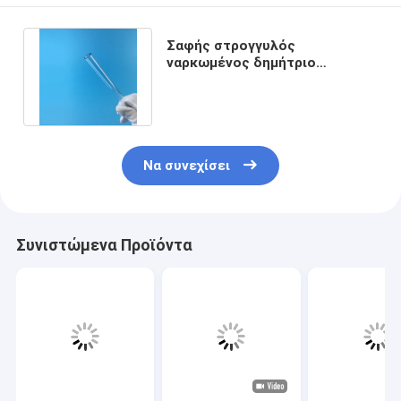
Σαφής στρογγυλός
ναρκωμένος δημήτριο
σωλήνας ροής λέιζερ τρυπών
χαλαζία ενιαίος
Να συνεχίσει
Συνιστώμενα Προϊόντα