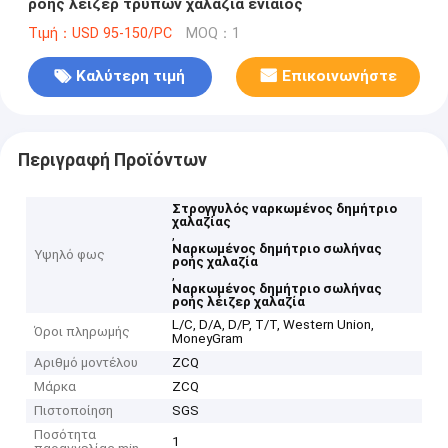
ροής λέιζερ τρυπών χαλαζία ενιαίος
Τιμή：USD 95-150/PC
MOQ：1
Καλύτερη τιμή
Επικοινωνήστε
Περιγραφή Προϊόντων
Στρογγυλός ναρκωμένος δημήτριο
χαλαζίας
,
Ναρκωμένος δημήτριο σωλήνας
Υψηλό φως
ροής χαλαζία
,
Ναρκωμένος δημήτριο σωλήνας
ροής λέιζερ χαλαζία
L/C, D/A, D/P, T/T, Western Union,
Όροι πληρωμής
MoneyGram
Αριθμό μοντέλου
ZCQ
Μάρκα
ZCQ
Πιστοποίηση
SGS
Ποσότητα
1