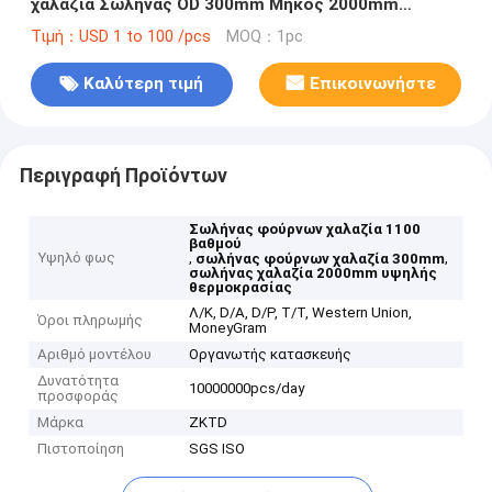
χαλαζία Σωλήνας OD 300mm Μήκος 2000mm
Σωλήνας χαλαζία υψηλής θερμοκρασίας
Τιμή：USD 1 to 100 /pcs
MOQ：1pc
Καλύτερη τιμή
Επικοινωνήστε
Περιγραφή Προϊόντων
Σωλήνας φούρνων χαλαζία 1100
βαθμού
Υψηλό φως
,
,
σωλήνας φούρνων χαλαζία 300mm
σωλήνας χαλαζία 2000mm υψηλής
θερμοκρασίας
Λ/Κ, D/A, D/P, T/T, Western Union,
Όροι πληρωμής
MoneyGram
Αριθμό μοντέλου
Οργανωτής κατασκευής
Δυνατότητα
10000000pcs/day
προσφοράς
Μάρκα
ZKTD
Πιστοποίηση
SGS ISO