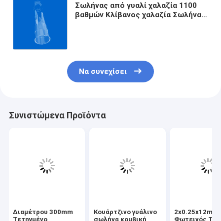
Σωλήνας από γυαλί χαλαζία 1100
βαθμών Κλίβανος χαλαζία Σωλήνας
OD 300mm Μήκος 2000mm
Σωλήνας χαλαζία υψηλής
θερμοκρασίας
Να συνεχίσει
Συνιστώμενα Προϊόντα
Διαμέτρου 300mm
Κουάρτζινο γυάλινο
2x0.25x12mm
Τετηγμένο
σωλήνα κομβική
Φωτεινός Τύ