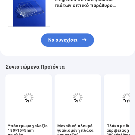
πιάτων οπτικό παράθυρο
χαλαζία υψηλής αγνότητας
τετραγωνικό
Να συνεχίσει
Συνιστώμενα Προϊόντα
Υπόστρωμα χαλαζία
Μοναδική πλευρά
Πλάκα με διά
180×15×5mm
γυαλισμένη πλάκα
ακριβείας χαλ
υψηλής
κουαρτζού
290x6x40mm