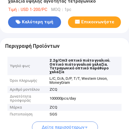
χαλαζία υψηλής αγνότητας τετραγωνικό
Τιμή：USD 1-200/PC
MOQ：1pc
Καλύτερη τιμή
Επικοινωνήστε
Περιγραφή Προϊόντων
,
2.2g/Cm3 οπτικό πιάτο γυαλιού
,
Οπτικό πιάτο γυαλιού χαλαζία
Υψηλό φως
Τετραγωνικό οπτικό παράθυρο
χαλαζία
L/C, D/A, D/P, T/T, Western Union,
Όροι πληρωμής
MoneyGram
Αριθμό μοντέλου
ZCQ
Δυνατότητα
100000pcs/day
προσφοράς
Μάρκα
ZCQ
Πιστοποίηση
SGS
Δείτε περισσότερων