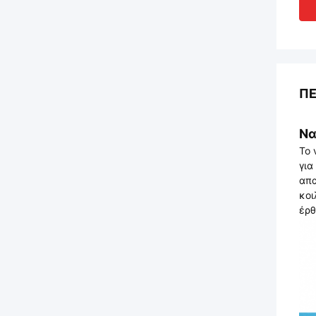
ΠΕ
Να
Το 
για
απα
κοι
έρθ