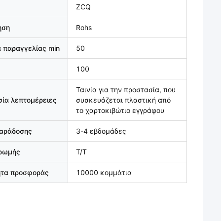
ZCQ
ηση
Rohs
 παραγγελίας min
50
100
Ταινία για την προστασία, που
ία λεπτομέρειες
συσκευάζεται πλαστική από
το χαρτοκιβώτιο εγγράφου
παράδοσης
3-4 εβδομάδες
ηρωμής
T/T
ητα προσφοράς
10000 κομμάτια