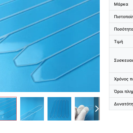
Μάρκα
Πιστοποί
Ποσότητα
Τιμή
Συσκευασ
Χρόνος 
Όροι πλ
Δυνατότ