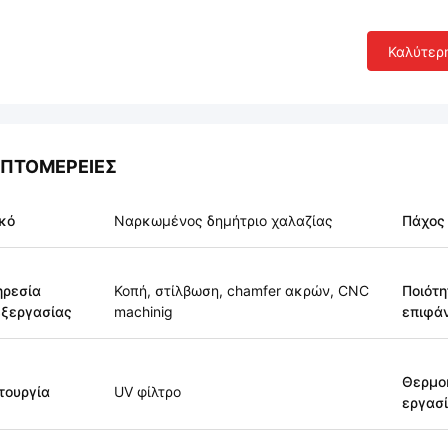
Καλύτερ
ΠΤΟΜΈΡΕΙΕΣ
κό
Ναρκωμένος δημήτριο χαλαζίας
Πάχος
ηρεσία
Κοπή, στίλβωση, chamfer ακρών, CNC
Ποιότη
ξεργασίας
machinig
επιφά
Θερμο
τουργία
UV φίλτρο
εργασ