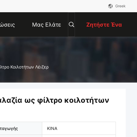
Greek
ώσεις
Μας Ελάτε
Ζητήστε Ένα
Σε Επαφή
Απόσπασμα
λτρο Κοιλοτήτων Λέιζερ
Με
αλαζία ως φίλτρο κοιλοτήτων
αταγωγής
ΚΙΝΑ