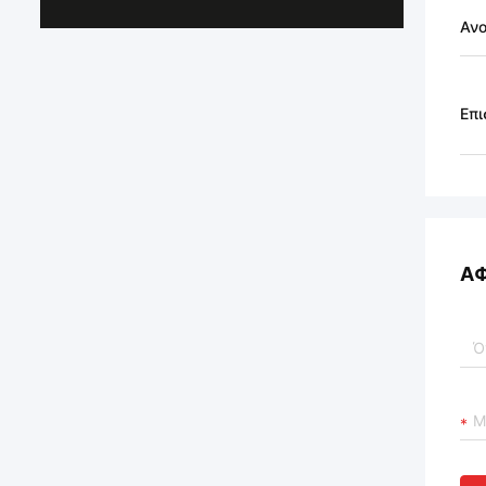
Αν
Επι
Α