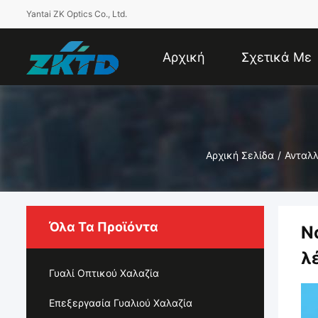
Yantai ZK Optics Co., Ltd.
Αρχική
Σχετικά Με
Σελίδα
Εμάς
Αρχική Σελίδα
/
Ανταλλ
Όλα Τα Προϊόντα
Ν
λ
Γυαλί Οπτικού Χαλαζία
Επεξεργασία Γυαλιού Χαλαζία