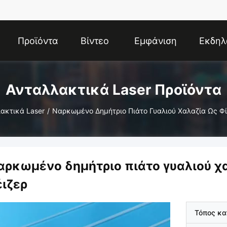
Προϊόντα
Βίντεο
Εμφάνιση
Εκδηλ
VR
Ανταλλακτικά Laser Προϊόντα
ακτικά Laser
/
Ναρκωμένο Δημήτριο Πιάτο Γυαλιού Χαλαζία Ως Φί
αρκωμένο δημήτριο πιάτο γυαλιού χ
έιζερ
Τόπος κ