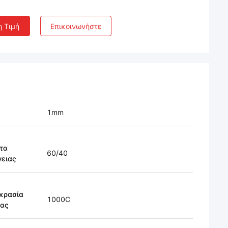
η Τιμή
Επικοινωνήστε
1mm
τα
60/40
νειας
κρασία
1000C
ίας