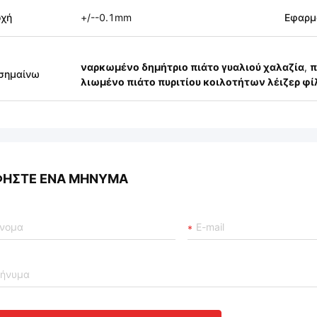
οχή
+/--0.1mm
Εφαρμ
ναρκωμένο δημήτριο πιάτο γυαλιού χαλαζία
,
π
σημαίνω
λιωμένο πιάτο πυριτίου κοιλοτήτων λέιζερ φί
ΦΉΣΤΕ ΈΝΑ ΜΉΝΥΜΑ