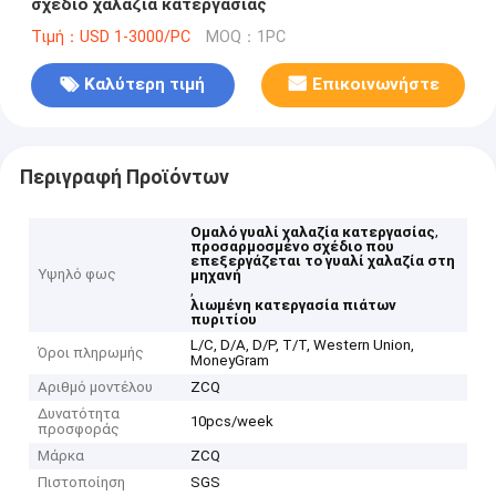
σχέδιο χαλαζία κατεργασίας
Τιμή：USD 1-3000/PC
MOQ：1PC
Καλύτερη τιμή
Επικοινωνήστε
Περιγραφή Προϊόντων
,
Ομαλό γυαλί χαλαζία κατεργασίας
προσαρμοσμένο σχέδιο που
επεξεργάζεται το γυαλί χαλαζία στη
Υψηλό φως
μηχανή
,
λιωμένη κατεργασία πιάτων
πυριτίου
L/C, D/A, D/P, T/T, Western Union,
Όροι πληρωμής
MoneyGram
Αριθμό μοντέλου
ZCQ
Δυνατότητα
10pcs/week
προσφοράς
Μάρκα
ZCQ
Πιστοποίηση
SGS