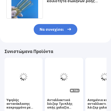
κοιλότητα σωλήνων ροής
λέιζερ γυαλιού για το ιατρικό
λέιζερ
Να συνεχίσει
Συνιστώμενα Προϊόντα
Υψηλής
Ανταλλακτικά
Ασημένια κοι
αντανάκλασης
λέιζερ Τριπλής
ανταλλακτικώ
κεκρυμμένο με
οπής χαλαζία
λέιζερ χαλαζί