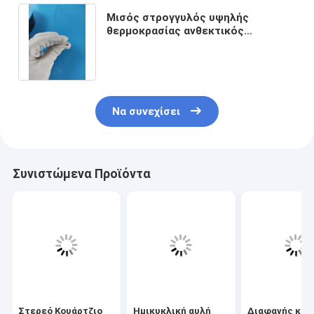
Μισός στρογγυλός υψηλής
θερμοκρασίας ανθεκτικός
ημιαγωγός ράβδων γυαλιού χαλαζία
διαφανής
Να συνεχίσει
Συνιστώμενα Προϊόντα
Στερεό Κουάρτζιο
Ημικυκλική αυλή
Διαφανής κυκ