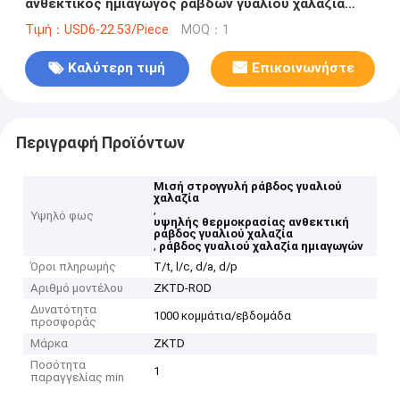
ανθεκτικός ημιαγωγός ράβδων γυαλιού χαλαζία
διαφανής
Τιμή：USD6-22.53/Piece
MOQ：1
Καλύτερη τιμή
Επικοινωνήστε
Περιγραφή Προϊόντων
Μισή στρογγυλή ράβδος γυαλιού
χαλαζία
,
Υψηλό φως
υψηλής θερμοκρασίας ανθεκτική
ράβδος γυαλιού χαλαζία
,
ράβδος γυαλιού χαλαζία ημιαγωγών
Όροι πληρωμής
T/t, l/c, d/a, d/p
Αριθμό μοντέλου
ZKTD-ROD
Δυνατότητα
1000 κομμάτια/εβδομάδα
προσφοράς
Μάρκα
ZKTD
Ποσότητα
1
παραγγελίας min