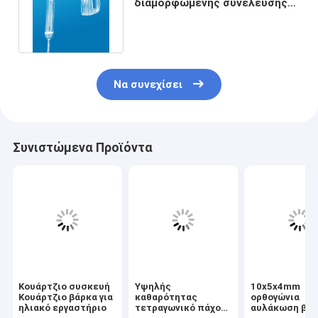
διαμορφωμένης συνέλευσης
οργάνων χαλαζία με τα σχέδια
Να συνεχίσει
Συνιστώμενα Προϊόντα
Κουάρτζιο συσκευή
Υψηλής
10x5x4mm
Κουάρτζιο βάρκα για
καθαρότητας
ορθογώνια
ηλιακό εργαστήριο
τετραγωνικό πάχος
αυλάκωση βά