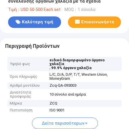
συνέλευσης οργάνων χαλαζία με τα σχέδια
Τιμή：USD 50-500 Each set
MOQ：1 σύνολο
Καλύτερη τιμή
Επικοινωνήστε
Περιγραφή Προϊόντων
ειδικό διαμορφωμένο όργανο
Υψηλό φως
χαλαζία
,
99.9% όργανο χαλαζία
L/C, D/A, D/P, T/T, Western Union,
Όροι πληρωμής
MoneyGram
Αριθμό μοντέλου
Zcq-QA-093003
Δυνατότητα
10 σύνολο ανά ημέρα
προσφοράς
Μάρκα
ZCQ
Πιστοποίηση
ISO 9001
Δείτε περισσότερων