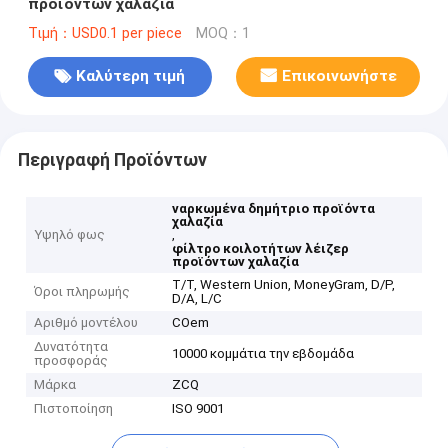
προϊόντων χαλαζία
Τιμή：USD0.1 per piece
MOQ：1
Καλύτερη τιμή
Επικοινωνήστε
Περιγραφή Προϊόντων
ναρκωμένα δημήτριο προϊόντα
χαλαζία
Υψηλό φως
,
φίλτρο κοιλοτήτων λέιζερ
προϊόντων χαλαζία
T/T, Western Union, MoneyGram, D/P,
Όροι πληρωμής
D/A, L/C
Αριθμό μοντέλου
COem
Δυνατότητα
10000 κομμάτια την εβδομάδα
προσφοράς
Μάρκα
ZCQ
Πιστοποίηση
ISO 9001