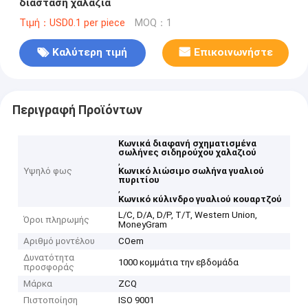
διάσταση χαλαζία
Τιμή：USD0.1 per piece
MOQ：1
Καλύτερη τιμή
Επικοινωνήστε
Περιγραφή Προϊόντων
Κωνικά διαφανή σχηματισμένα
σωλήνες σιδηρούχου χαλαζιού
,
Υψηλό φως
Κωνικό λιώσιμο σωλήνα γυαλιού
πυριτίου
,
Κωνικό κύλινδρο γυαλιού κουαρτζού
L/C, D/A, D/P, T/T, Western Union,
Όροι πληρωμής
MoneyGram
Αριθμό μοντέλου
COem
Δυνατότητα
1000 κομμάτια την εβδομάδα
προσφοράς
Μάρκα
ZCQ
Πιστοποίηση
ISO 9001