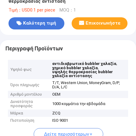
θερμοκρασίας αντίσταση
Τιμή：USD0.1 per piece
MOQ：1
Καλύτερη τιμή
Επικοινωνήστε
Περιγραφή Προϊόντων
,
αντιδιαβρωτικό bubbler χαλαζία
,
χημικό bubbler χαλαζία
Υψηλό φως
υψηλής θερμοκρασίας bubbler
χαλαζία αντίστασης
T/T, Western Union, MoneyGram, D/P,
Όροι πληρωμής
D/A, L/C
Αριθμό μοντέλου
OEM
Δυνατότητα
1000 κομμάτια την εβδομάδα
προσφοράς
Μάρκα
ZCQ
Πιστοποίηση
ISO 9001
Δείτε περισσότερων