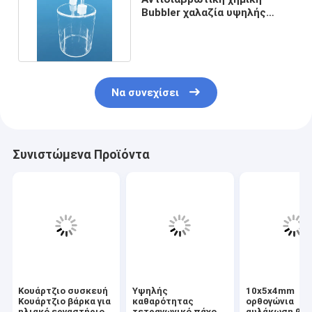
Bubbler χαλαζία υψηλής
θερμοκρασίας αντίσταση
Να συνεχίσει
Συνιστώμενα Προϊόντα
Κουάρτζιο συσκευή
Υψηλής
10x5x4mm
Κουάρτζιο βάρκα για
καθαρότητας
ορθογώνια
ηλιακό εργαστήριο
τετραγωνικό πάχος
αυλάκωση βά