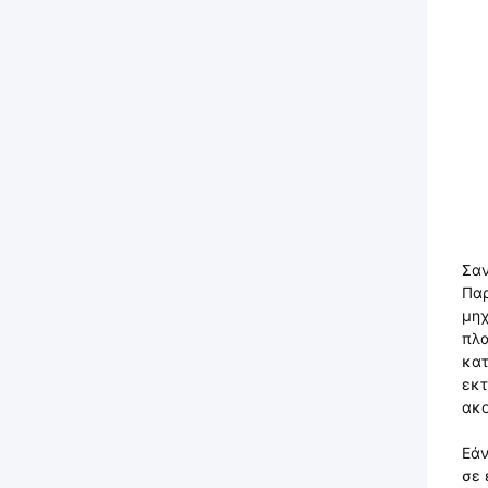
Σαν
Παρ
μηχ
πλα
κατ
εκτ
ακο
Εάν
σε 