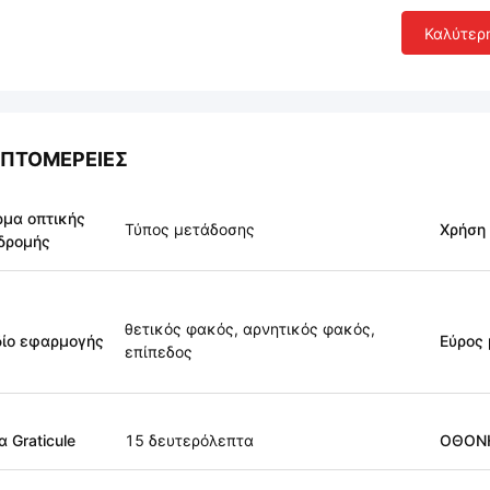
Καλύτερ
ΠΤΟΜΈΡΕΙΕΣ
μα οπτικής
Τύπος μετάδοσης
Χρήση
δρομής
θετικός φακός, αρνητικός φακός,
ίο εφαρμογής
Εύρος
επίπεδος
α Graticule
15 δευτερόλεπτα
ΟΘΟΝ