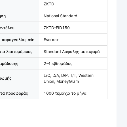
ZKTD
ηση
National Standard
οντέλου
ZKTD-EID150
 παραγγελίας min
Ενα σετ
ία λεπτομέρειες
Standard Ασφαλής μεταφορά
παράδοσης
2-4 εβδομάδες
L/C, D/A, D/P, T/T, Western
ηρωμής
Union, MoneyGram
ητα προσφοράς
1000 τεμάχια το μήνα