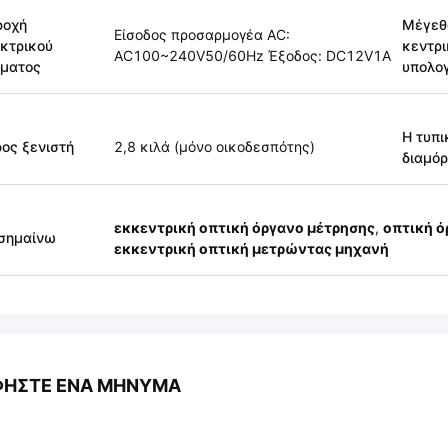
ροχή
Μέγεθ
Είσοδος προσαρμογέα AC:
κτρικού
κεντρι
AC100~240V50/60Hz Έξοδος: DC12V1A
ύματος
υπολο
Η τυπι
ος ξενιστή
2,8 κιλά (μόνο οικοδεσπότης)
διαμό
εκκεντρική οπτική όργανο μέτρησης
,
οπτική ό
σημαίνω
εκκεντρική οπτική μετρώντας μηχανή
ΦΉΣΤΕ ΈΝΑ ΜΉΝΥΜΑ