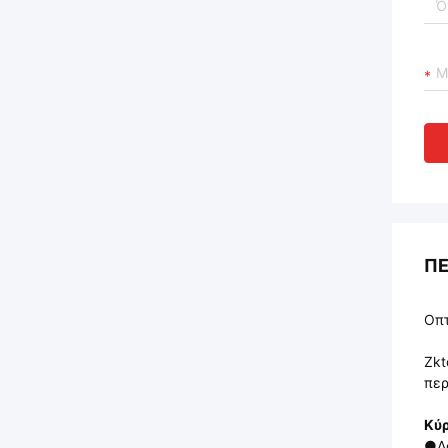
ΠΕ
Οπτ
Zkt
περ
Κύρ
●
Δ