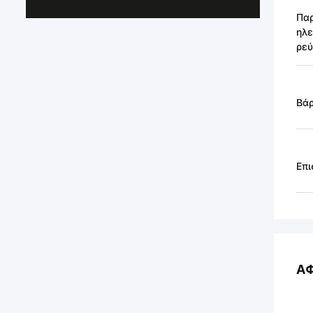
Πα
ηλε
ρε
Βάρ
Επι
Α