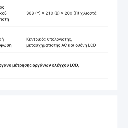
ος
κού
368 (Υ) × 210 (Β) × 200 (Π) χιλιοστά
γιστή
κή
Κεντρικός υπολογιστής,
ρφωση
μετασχηματιστής AC και οθόνη LCD
ργανο μέτρησης οργάνων ελέγχου LCD
,