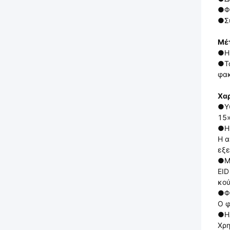
●Φα
●Σ
Μέτ
●
Η
●Το
φα
Χα
●
Υ
15»
●Η 
Η α
εξε
●Μ
EID
κού
●Φ
Ο φ
●Η
Χρη