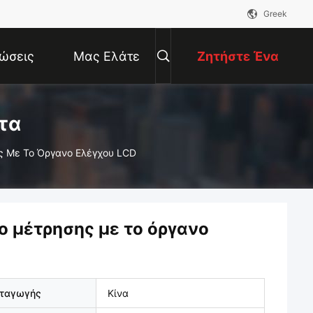
Greek
ώσεις
Μας Ελάτε
Ζητήστε Ένα
Σε Επαφή
Απόσπασμα
τα
ς Με Το Όργανο Ελέγχου LCD
Με
ο μέτρησης με το όργανο
αταγωγής
Κίνα