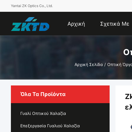
Yantai ZK Optics Co., Ltd.
Αρχική
Σχετικά Με
Σελίδα
Εμάς
Ο
Αρχική Σελίδα
/
Οπτική Όργ
Όλα Τα Προϊόντα
Z
ε
Γυαλί Οπτικού Χαλαζία
Επεξεργασία Γυαλιού Χαλαζία