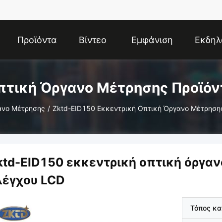
Προϊόντα
Βίντεο
Εμφάνιση
Εκδηλ
VR
πτική Όργανο Μέτρησης Προϊόν
ανο Μέτρησης
/
Zktd-EID150 Εκκεντρική Οπτική Όργανο Μέτρηση
ktd-EID150 εκκεντρική οπτική όργαν
λέγχου LCD
Τόπος κ