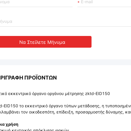
Να Στείλετε Μήνυμα
ΡΙΓΡΑΦΉ ΠΡΟΪΌΝΤΩΝ
ικό εκκεντρικό όργανο οργάνου μέτρησης zktd-EID150
d-EID150 το εκκεντρικό όργανο τύπων μετάδοσης, η τυποποιημέ
ιλαμβάνει τον οικοδεσπότη, επίδειξη, προσαρμοστής δύναμης, και
ια χρήση
οκιμή κεντρικής απόκλισης φακών