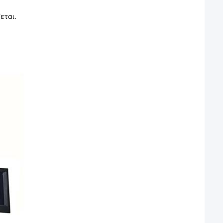
εται.