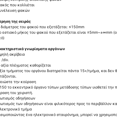
κός που κολλιέται
υνέλευση φακών
ρηση της σειράς
 διάμετρος του φακού που εξετάζεται: ≤150mm
 εστιακό μήκος του φακού που εξετάζεται είναι ±5mm~±∞mm (ο 
κό)
ρακτηριστικά γνωρίσματα οργάνων
ψηλή ακρίβεια
 /div.
αξία πλέγματος καθορίζεται
ξία τμήματος του οργάνου διατηρείται πάντα 15»/τμήμα, και δεν
τάζονται.
ειώστε την κούραση
150 το εκκεντρικό όργανο τύπων μετάδοσης τύπων υιοθετεί την π
ραση του χειριστή.
ωτισμός οδηγήσεων
ωτισμός των οδηγήσεων είναι φιλικότερος προς το περιβάλλον κα
λεκτρονικό τμήμα
σιμοποιώντας ένα ηλεκτρονικό σταυρόνημα, μπορεί να χρησιμοποι