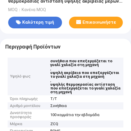
θερμοκρασίας αντίσταση υψηλής ακρίβειας μερών
γυαλιού χαλαζία στη μηχανή
MOQ：Κανένα MOQ
Καλύτερη τιμή
Επικοινωνήστε
Περιγραφή Προϊόντων
συνήθεια που επεξεργάζεται το
γυαλί χαλαζία στη μηχανή
,
υψηλή ακρίβεια που επεξεργάζεται
Υψηλό φως
το γυαλί χαλαζία στη μηχανή
,
υψηλής θερμοκρασίας αντίσταση
που επεξεργάζεται το γυαλί χαλαζία
στη μηχανή
Όροι πληρωμής
T/T
Αριθμό μοντέλου
Συνήθεια
Δυνατότητα
100 κομμάτια την εβδομάδα
προσφοράς
Μάρκα
ZCQ
Πιστοποίηση
ROHS