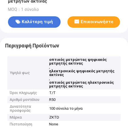
μετρητών ακτίνας
MOQ：1 σύνολο
Καλύτερη τιμή
Επικοινωνήστε
Περιγραφή Προϊόντων
οπτικός μετρώντας ψηφιακός
μετρητής ακτίνας
,
ηλεκτρονικός ψηφιακός μετρητής
Υψηλό φως
ακτίνας
,
οπτικός μετρώντας ηλεκτρονικός
μετρητής ακτίνας
Όροι πληρωμής
T/T
Αριθμό μοντέλου
R50
Δυνατότητα
100 σύνολα το μήνα
προσφοράς
Μάρκα
ZKTD
Πιστοποίηση
None