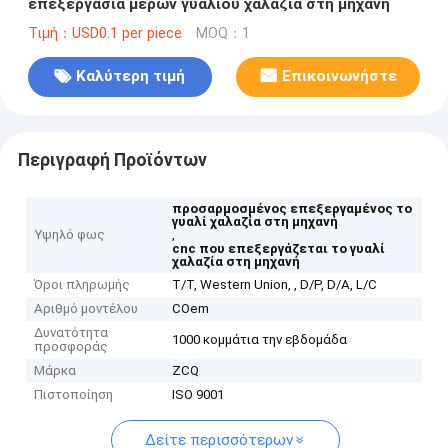
επεξεργασία μερών γυαλιού χαλαζία στη μηχανή
Τιμή：USD0.1 per piece
MOQ：1
Καλύτερη τιμή
Επικοινωνήστε
Περιγραφή Προϊόντων
προσαρμοσμένος επεξεργαμένος το
γυαλί χαλαζία στη μηχανή
Υψηλό φως
,
cnc που επεξεργάζεται το γυαλί
χαλαζία στη μηχανή
Όροι πληρωμής
T/T, Western Union, , D/P, D/A, L/C
Αριθμό μοντέλου
COem
Δυνατότητα
1000 κομμάτια την εβδομάδα
προσφοράς
Μάρκα
ZCQ
Πιστοποίηση
ISO 9001
Δείτε περισσότερων