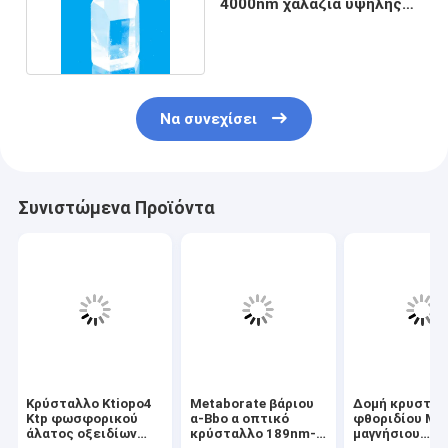
4000nm χαλαζία υψηλής
πυκνότητας
Να συνεχίσει
Συνιστώμενα Προϊόντα
Κρύσταλλο Ktiopo4
Metaborate βάριου
Δομή κρυστάλ
Ktp φωσφορικού
α-Bbo α οπτικό
φθοριδίου Mg
άλατος οξειδίων
κρύσταλλο 189nm-
μαγνήσιου