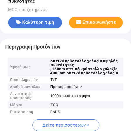
πυκνότητας
MOQ：συζητημένος
Καλύτερη τιμή
Επικοινωνήστε
Περιγραφή Προϊόντων
οπτικό κρύσταλλο χαλαζία υψηλής
πυκνότητας
Υψηλό φως
,
,
150nm οπτικό κρύσταλλο χαλαζία
4000nm οπτικό κρύσταλλο χαλαζία
Όροι πληρωμής
T/T
Αριθμό μοντέλου
Προσαρμοσμένος
Δυνατότητα
1000 κομμάτια το μήνα
προσφοράς
Μάρκα
ZCQ
Πιστοποίηση
RoHS
Δείτε περισσότερων