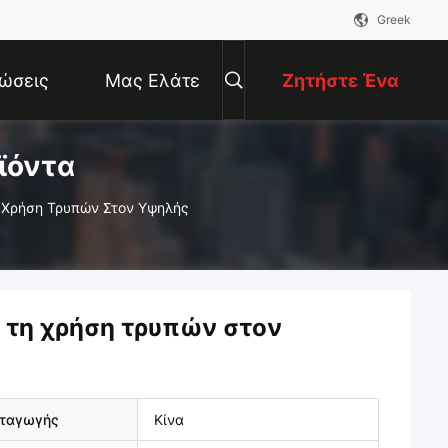
Greek
ώσεις
Μας Ελάτε
Ζητήστε Ένα
ϊόντα
Σε Επαφή
Απόσπασμα
 Χρήση Τρυπών Στον Υψηλής
Με
 τη χρήση τρυπών στον
αταγωγής
Κίνα