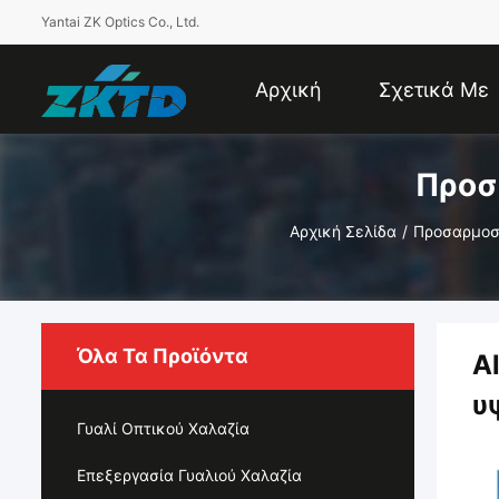
Yantai ZK Optics Co., Ltd.
Αρχική
Σχετικά Με
Προσ
Σελίδα
Εμάς
Αρχική Σελίδα
/
Προσαρμοσ
Όλα Τα Προϊόντα
A
υ
Γυαλί Οπτικού Χαλαζία
Επεξεργασία Γυαλιού Χαλαζία