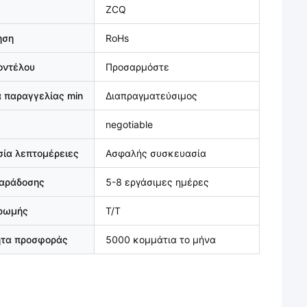
ZCQ
ηση
RoHs
οντέλου
Προσαρμόστε
 παραγγελίας min
Διαπραγματεύσιμος
negotiable
ία λεπτομέρειες
Ασφαλής συσκευασία
παράδοσης
5-8 εργάσιμες ημέρες
ηρωμής
T/T
ητα προσφοράς
5000 κομμάτια το μήνα