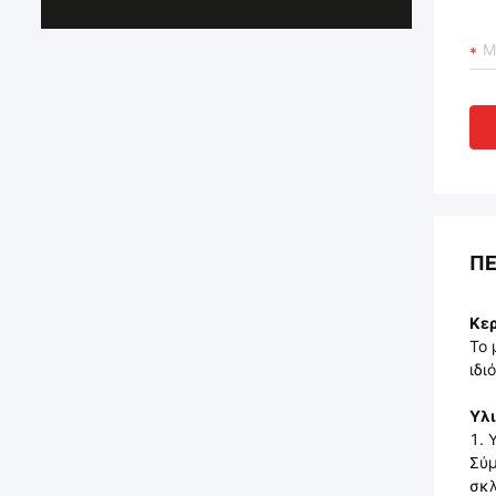
ΠΕ
Κερ
Το 
ιδι
Υλι
1. 
Σύμ
σκλ