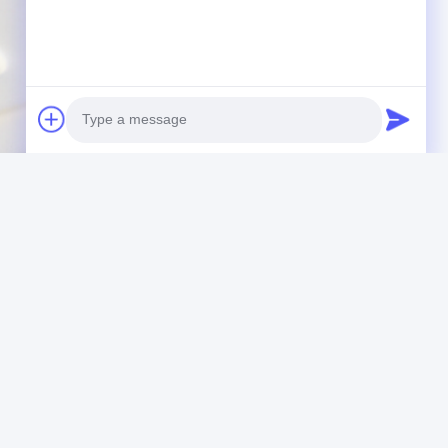
Photo
Video Call
Audio Call