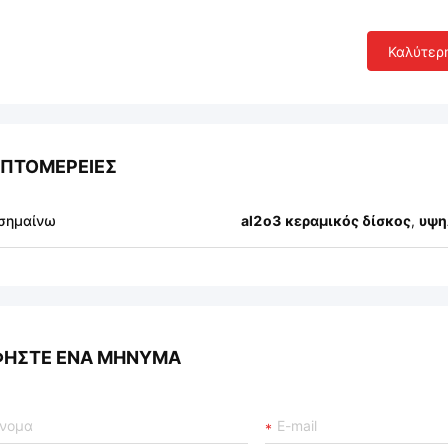
Καλύτερ
ΠΤΟΜΈΡΕΙΕΣ
σημαίνω
al2o3 κεραμικός δίσκος
,
υψη
ΦΉΣΤΕ ΈΝΑ ΜΉΝΥΜΑ