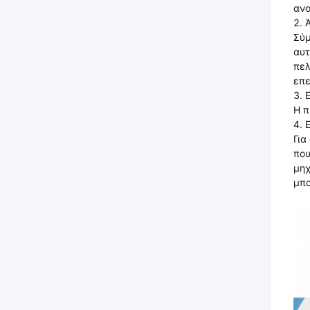
ανο
2. 
Σύμ
αυτ
πελ
επε
3. 
Η π
4. 
Για
που
μηχ
μπο