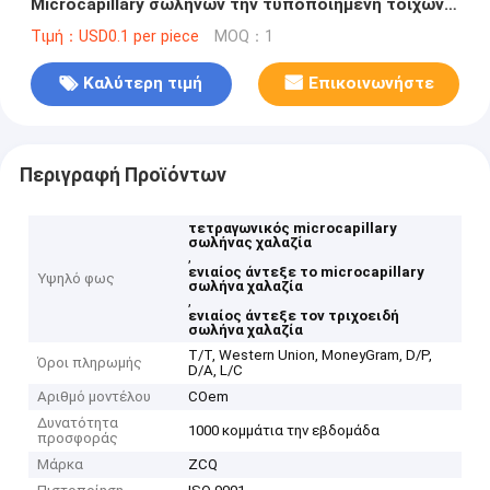
Microcapillary σωλήνων την τυποποιημένη τοίχων
ζωή υπηρεσιών πάχους μακριά
Τιμή：USD0.1 per piece
MOQ：1
Καλύτερη τιμή
Επικοινωνήστε
Περιγραφή Προϊόντων
τετραγωνικός microcapillary
σωλήνας χαλαζία
,
ενιαίος άντεξε το microcapillary
Υψηλό φως
σωλήνα χαλαζία
,
ενιαίος άντεξε τον τριχοειδή
σωλήνα χαλαζία
T/T, Western Union, MoneyGram, D/P,
Όροι πληρωμής
D/A, L/C
Αριθμό μοντέλου
COem
Δυνατότητα
1000 κομμάτια την εβδομάδα
προσφοράς
Μάρκα
ZCQ