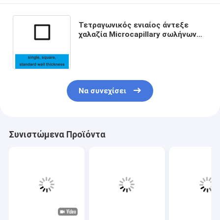
Τετραγωνικός ενιαίος άντεξε
χαλαζία Microcapillary σωλήνων
την τυποποιημένη τοίχων ζωή
υπηρεσιών πάχους μακριά
Να συνεχίσει
Συνιστώμενα Προϊόντα