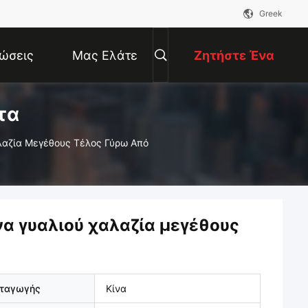
Greek
ώσεις
Μας Ελάτε
Ζητήστε Ένα
τα
Σε Επαφή
Απόσπασμα
αζία Μεγέθους Τέλος Γύρω Από
Με
α γυαλιού χαλαζία μεγέθους
αταγωγής
Κίνα