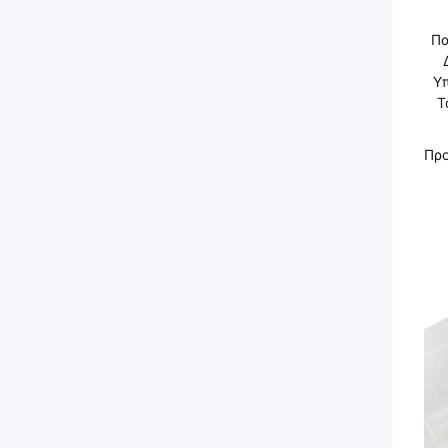
Πα
Υ
Τ
Πρ