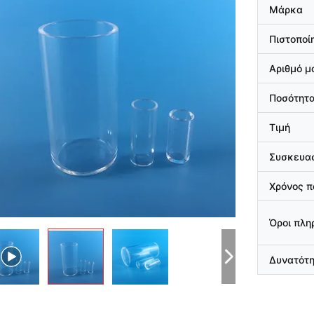
Μάρκα
Πιστοποί
Αριθμό μ
Ποσότητα
Τιμή
Συσκευασ
Χρόνος 
Όροι πλ
Δυνατότ