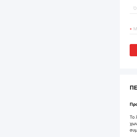
ΠΕ
Πρ
Το 
χων
συμ