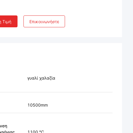
η Τιμή
Επικοινωνήστε
γυαλί χαλαζία
10500mm
νση
χρόνιας
1100 ℃