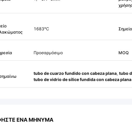
χρήση
είο
1683℃
Σημεί
λακώματος
ηρεσία
Προσαρμόσιμο
MOQ
tubo de cuarzo fundido con cabeza plana
,
tubo d
σημαίνω
tubo de vidrio de sílice fundida con cabeza plana
ΦΉΣΤΕ ΈΝΑ ΜΉΝΥΜΑ