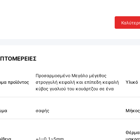
Καλύτερ
ΠΤΟΜΈΡΕΙΕΣ
Προσαρμοσμένο Μεγάλο μέγεθος
μα προϊόντος
στρογγυλή κεφαλή και επίπεδη κεφαλή
Υλικό
κύβος γυαλιού του κουάρτζου σε ένα
ώμα
σαφής
Μήκος
Θέρμα
ίβεια
+/--0.1~5mm
μακρο