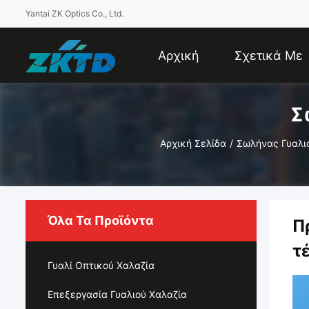
Yantai ZK Optics Co., Ltd.
Αρχική
Σχετικά Με
Σ
Σελίδα
Εμάς
Αρχική Σελίδα
/
Σωλήνας Γυαλι
Όλα Τα Προϊόντα
Π
τ
Γυαλί Οπτικού Χαλαζία
Επεξεργασία Γυαλιού Χαλαζία