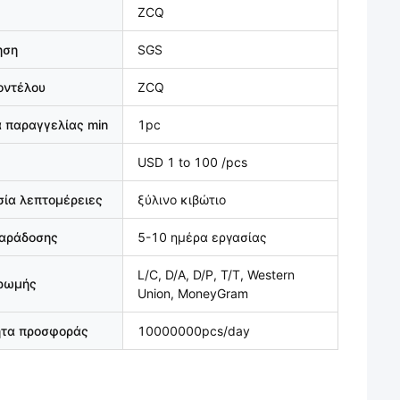
ZCQ
ηση
SGS
οντέλου
ZCQ
 παραγγελίας min
1pc
USD 1 to 100 /pcs
ία λεπτομέρειες
ξύλινο κιβώτιο
παράδοσης
5-10 ημέρα εργασίας
L/C, D/A, D/P, T/T, Western
ηρωμής
Union, MoneyGram
ητα προσφοράς
10000000pcs/day