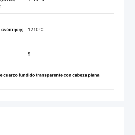
ς
ο ανόπτησης
1210℃
5
e cuarzo fundido transparente con cabeza plana
,