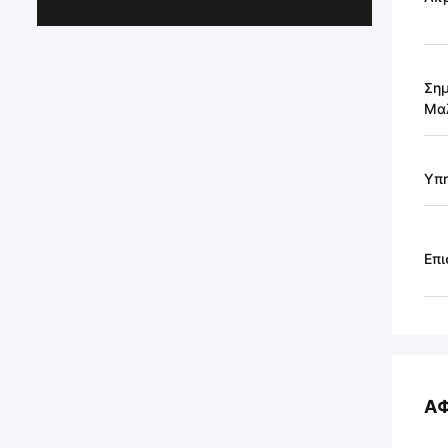
Σημ
Μα
Υπ
Επι
Α