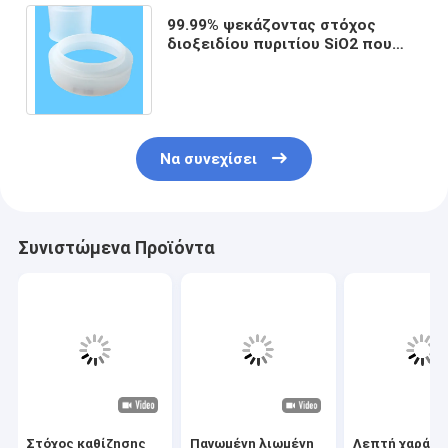
99.99% ψεκάζοντας στόχος
διοξειδίου πυριτίου SiO2 που
παγώνει την υψηλή χημική
καθαρότητα επιφάνειας
Να συνεχίσει
Συνιστώμενα Προϊόντα
Στόχος καθίζησης
Παγωμένη λιωμένη
Λεπτή χαράζο