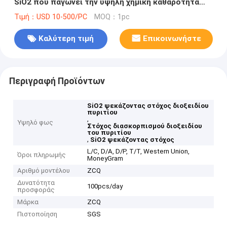
SiO2 που παγώνει την υψηλή χημική καθαρότητα
επιφάνειας
Τιμή：USD 10-500/PC
MOQ：1pc
Καλύτερη τιμή
Επικοινωνήστε
Περιγραφή Προϊόντων
SiO2 ψεκάζοντας στόχος διοξειδίου
πυριτίου
,
Υψηλό φως
Στόχος διασκορπισμού διοξειδίου
του πυριτίου
,
SiO2 ψεκάζοντας στόχος
L/C, D/A, D/P, T/T, Western Union,
Όροι πληρωμής
MoneyGram
Αριθμό μοντέλου
ZCQ
Δυνατότητα
100pcs/day
προσφοράς
Μάρκα
ZCQ
Πιστοποίηση
SGS