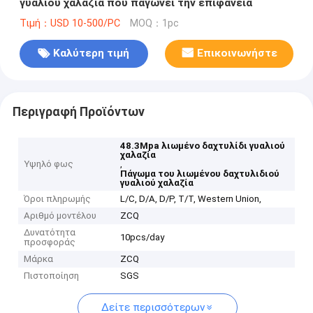
γυαλιού χαλαζία που παγώνει την επιφάνεια
Τιμή：USD 10-500/PC
MOQ：1pc
Καλύτερη τιμή
Επικοινωνήστε
Περιγραφή Προϊόντων
48.3Mpa λιωμένο δαχτυλίδι γυαλιού
χαλαζία
Υψηλό φως
,
Πάγωμα του λιωμένου δαχτυλιδιού
γυαλιού χαλαζία
Όροι πληρωμής
L/C, D/A, D/P, T/T, Western Union,
Αριθμό μοντέλου
ZCQ
Δυνατότητα
10pcs/day
προσφοράς
Μάρκα
ZCQ
Πιστοποίηση
SGS
Δείτε περισσότερων