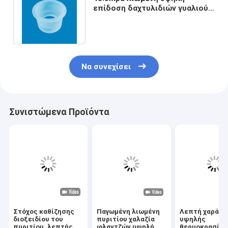
επίδοση δαχτυλιδιών γυαλιού
χαλαζία που παγώνει την
επιφάνεια
Να συνεχίσει
Συνιστώμενα Προϊόντα
Στόχος καθίζησης
Παγωμένη λιωμένη
Λεπτή χαράζο
διοξειδίου του
πυριτίου χαλαζία
υψηλής
πυριτίου, λεπτής
φλαντζών υψηλή
θερμοκρασίας