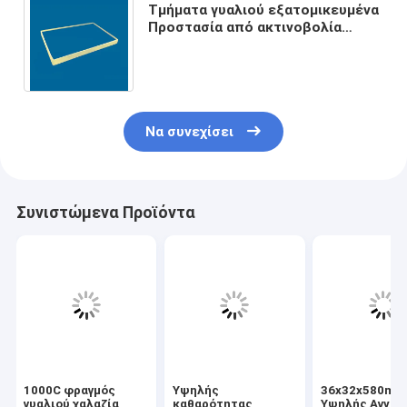
Τμήματα γυαλιού εξατομικευμένα
Προστασία από ακτινοβολία
Μεγάλο μέγεθος Διαφανές φύλλο
γυαλιού μολύβδου
Να συνεχίσει
Συνιστώμενα Προϊόντα
1000C φραγμός
Υψηλής
36x32x580mm
γυαλιού χαλαζία
καθαρότητας
Υψηλής Αγνότ