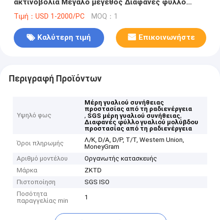
ακτινοβολία Μεγάλο μέγεθος Διαφανές φύλλο
γυαλιού μολύβδου
Τιμή：USD 1-2000/PC
MOQ：1
Καλύτερη τιμή
Επικοινωνήστε
Περιγραφή Προϊόντων
Μέρη γυαλιού συνήθειας
προστασίας από τη ραδιενέργεια
Υψηλό φως
,
,
SGS μέρη γυαλιού συνήθειας
Διαφανές φύλλο γυαλιού μολύβδου
προστασίας από τη ραδιενέργεια
Λ/Κ, D/A, D/P, T/T, Western Union,
Όροι πληρωμής
MoneyGram
Αριθμό μοντέλου
Οργανωτής κατασκευής
Μάρκα
ZKTD
Πιστοποίηση
SGS ISO
Ποσότητα
1
παραγγελίας min