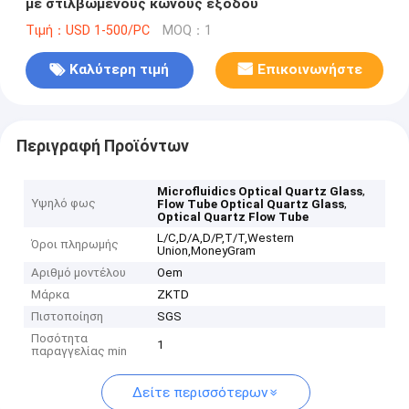
με στιλβωμένους κώνους εξόδου
Τιμή：USD 1-500/PC
MOQ：1
Καλύτερη τιμή
Επικοινωνήστε
Περιγραφή Προϊόντων
,
Microfluidics Optical Quartz Glass
Υψηλό φως
,
Flow Tube Optical Quartz Glass
Optical Quartz Flow Tube
L/C,D/A,D/P,T/T,Western
Όροι πληρωμής
Union,MoneyGram
Αριθμό μοντέλου
Oem
Μάρκα
ZKTD
Πιστοποίηση
SGS
Ποσότητα
1
παραγγελίας min
Δείτε περισσότερων