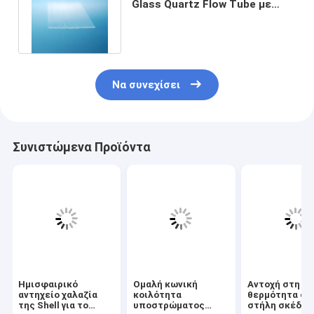
Glass Quartz Flow Tube με
στιλβωμένους κώνους εξόδου
Να συνεχίσει
Συνιστώμενα Προϊόντα
Ημισφαιρικό
Ομαλή κωνική
Αντοχή στη
αντηχείο χαλαζία
κοιλότητα
θερμότητα στ
της Shell για το
υποστρώματος
στήλη σκέδασ