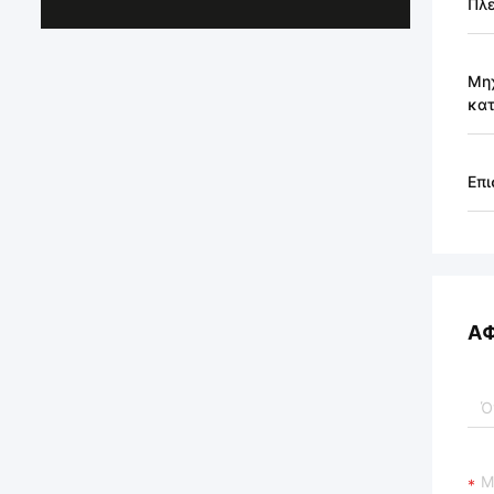
Πλ
Μη
κατ
Επι
Α