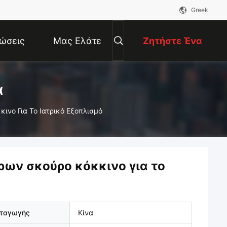
Greek
ώσεις
Μας Ελάτε
Ζητήστε Ένα
Σε Επαφή
Απόσπασμα
α
ινο Για Το Ιατρικό Εξοπλισμό
Με
ρων σκούρο κόκκινο για το
αταγωγής
Κίνα