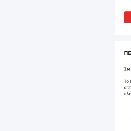
ΠΕ
Σωλ
Το 
οπτ
πλή