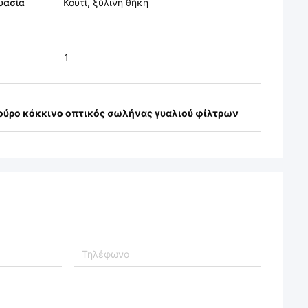
υασία
Κουτί, ξύλινη θήκη
1
ούρο κόκκινο οπτικός σωλήνας γυαλιού φίλτρων