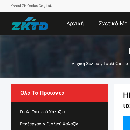
Yantai ZK Optics Co., Ltd.
Αρχική
Σχετικά Με
Σελίδα
Εμάς
Αρχική Σελίδα
/
Γυαλί Οπτικο
Όλα Τα Προϊόντα
H
ι
Γυαλί Οπτικού Χαλαζία
Επεξεργασία Γυαλιού Χαλαζία