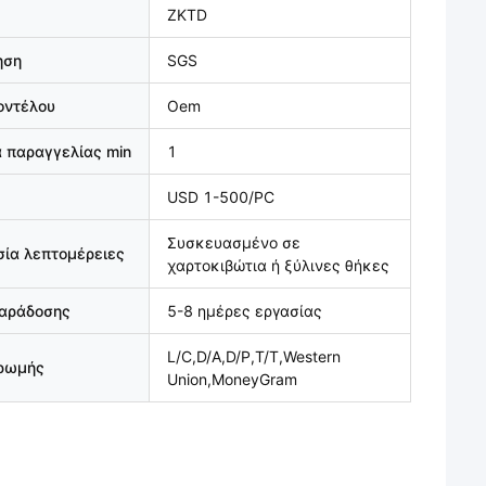
ZKTD
ηση
SGS
οντέλου
Oem
 παραγγελίας min
1
USD 1-500/PC
Συσκευασμένο σε
ία λεπτομέρειες
χαρτοκιβώτια ή ξύλινες θήκες
παράδοσης
5-8 ημέρες εργασίας
L/C,D/A,D/P,T/T,Western
ηρωμής
Union,MoneyGram