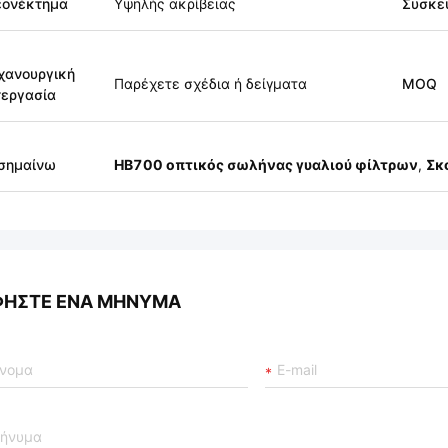
εονέκτημα
Υψηλής ακρίβειας
Συσκε
χανουργική
Παρέχετε σχέδια ή δείγματα
MOQ
εργασία
σημαίνω
HB700 οπτικός σωλήνας γυαλιού φίλτρων
,
Σκ
ΦΉΣΤΕ ΈΝΑ ΜΉΝΥΜΑ