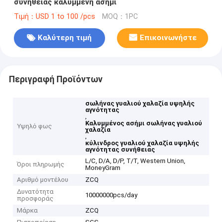
συνήθειας καλυμμένη ασήμι
Τιμή：USD 1 to 100 /pcs
MOQ：1PC
Καλύτερη τιμή
Επικοινωνήστε
Περιγραφή Προϊόντων
σωλήνας γυαλιού χαλαζία υψηλής
αγνότητας
,
Καλυμμένος ασήμι σωλήνας γυαλιού
Υψηλό φως
χαλαζία
,
κύλινδρος γυαλιού χαλαζία υψηλής
αγνότητας συνήθειας
L/C, D/A, D/P, T/T, Western Union,
Όροι πληρωμής
MoneyGram
Αριθμό μοντέλου
ZCQ
Δυνατότητα
10000000pcs/day
προσφοράς
Μάρκα
ZCQ