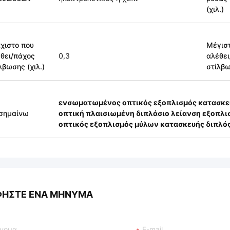
(χιλ.)
χιστο που
Μέγισ
θει/πάχος
0,3
αλέθει
λβωσης (χιλ.)
στίλβω
ενσωματωμένος οπτικός εξοπλισμός κατασκε
σημαίνω
οπτική πλαισιωμένη διπλάσιο λείανση εξοπλι
οπτικός εξοπλισμός μύλων κατασκευής διπλό
ΦΉΣΤΕ ΈΝΑ ΜΉΝΥΜΑ