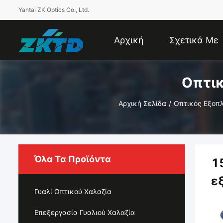
Yantai ZK Optics Co., Ltd.
Αρχική
Σχετικά Με
Οπτικ
Σελίδα
Εμάς
Αρχική Σελίδα
/
Οπτικός Εξοπ
Όλα Τα Προϊόντα
1
ε
Γυαλί Οπτικού Χαλαζία
Επεξεργασία Γυαλιού Χαλαζία