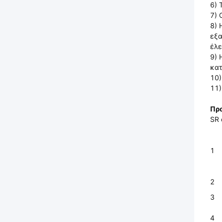
6) 
7) 
8) 
εξα
έλε
9) 
κα
10)
11)
Πρ
SR 
1
2
3
4