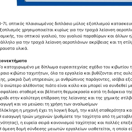
-7L οπτικός πλαισιωμένος διπλάσιο μύλος εξοπλισμού κατασκευ
ξοπλισμός χρησιμοποιείται κυρίως για την τραχιά λείανση αεροπλ
αμικής, του οπτικού γυαλιού, του γυαλιού παραθύρων και άλλων 
άλληλο για την τραχιά λείανση αεροπλάνων ακρίβειας και τη στίλ
ραυστα υλικά.
εονεκτήματα
Το κατοχυρωμένο με δίπλωμα ευρεσιτεχνίας σχέδιο του κιβωτίου
ραιο κιβώτιο ταχυτήτων, όλα τα εργαλεία και βυθίζονται στις αυ
ης, μακριά ζωή υπηρεσιών, μι ανθρώπινος παράγοντες, ισόβια εξ
Το ανώτερο αλέθοντας πιάτο είναι κοίλο και μπορεί να συνδεθεί μ
σφαλίσει σταθερή και βέλτιστη θερμοκρασία κατά τη διάρκεια της
χνίδι στην καλύτερη επίδραση της λείανσης και της χημικής στίλ
αγωγή και να μειώσει τη χρήση των αναλωσίμων
Ολόκληρη η μηχανή έχει τη λογική δομή, την καλή σταθερότητα κα
Η εισαγωγή τριών μηχανών (ρυθμίστε την ταχύτητα από τη μεταβ
νότητας), η ευρεία σειρά κανονισμού ταχύτητας και πολλές επεξ
Η άμεση δομή σύνδεσης μειωτών εργαλείων υιοθετείται, η οποία ε