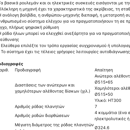
Τα βασικά ρουλεμάν και οι ηλεκτρικές συσκευές εισάγονται με τ
Ολόκληρη η μηχανή έχει τα χαρακτηριστικά της ακρίβειας, τη στα
Η ανάλογη βαλβίδα, η ανθρώπου-μηχανής διεπαφή, η μετατροπή συ
νθρωπισμένο σύστημα ελέγχου για να πραγματοποιήσουν τη σε πρ
γχο, πλήρως ψηφιακή ρύθμιση
Η ρόδα ήλιων μπορεί να ελεγχθεί ανεξάρτητα για να πραγματοποι
τεύθυνσης
 Ελεύθερα επιλέξτε τον τρόπο εργασίας συγχρονισμού ή υπολογισ
 Το σύστημα έχει τις τέλειες γρήγορες λειτουργίες αυτοδιάγνωση
οδιαγραφές
αριθ.
Προδιαγραφή
Απαίτηση
Ανώτεροι αλέθοντ
Ø515*65
Διαστάσεις των ανώτερων και
Χαμηλότεροι αλέ
χαμηλότερων αλέθοντας δίσκων (χιλ.)
Ø515*50
Υλικό: HT300
Αριθμός ρόδας πλανητών
7
4 κομμάτια (ένα σ
Αριθμός ροδών διορθώσεων
ηλεκτρολυτικές ή
Μέγιστη διάμετρος της ρόδας πλανητών
Ø324.6