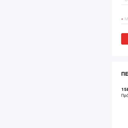
ΠΕ
15B
Πρό