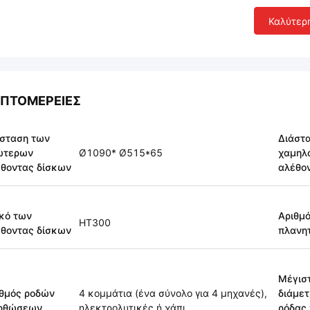
Καλύτερ
ΠΤΟΜΈΡΕΙΕΣ
σταση των
Διάστ
ώτερων
Ø1090* Ø515*65
χαμηλ
θοντας δίσκων
αλέθο
κό των
Αριθμ
HT300
θοντας δίσκων
πλανη
Μέγισ
θμός ροδών
4 κομμάτια (ένα σύνολο για 4 μηχανές),
διάμετ
ορθώσεων
ηλεκτρολυτικές ή χάπι
ρόδας