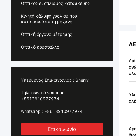
Οπτικός εξοπλισμός κατασκευής
Κινητή κάλυψη γυαλιού που
κατασκευάζει τη μηχανή
Οπτική όργανο μέτρησης
ΛΕ
Οπτικό κρύσταλλο
Διά
αν
αλέ
Υπεύθυνος Επικοινωνίας :
Sherry
Τηλεφωνικό νούμερο :
Υλι
+8613910977974
αλέ
whatsapp :
+8613910977974
Επικοινωνία
Αρι
δι