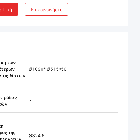
η Τιμή
Επικοινωνήστε
αση των
ότερων
Ø1090* Ø515*50
ντας δίσκων
ός ρόδας
7
τών
τη
ρος της
Ø324.6
 πλανητών