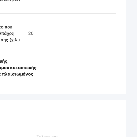
το που
/πάχος
20
σης (χιλ.)
υής
,
σμού κατασκευής
,
ς πλαισιωμένος