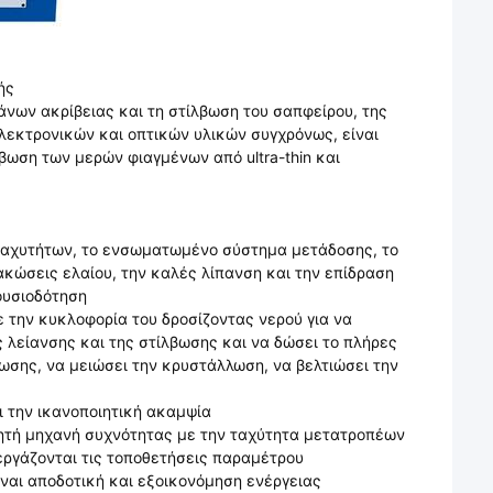
ής
άνων ακρίβειας και τη στίλβωση του σαπφείρου, της
ηλεκτρονικών και οπτικών υλικών συγχρόνως, είναι
βωση των μερών φιαγμένων από ultra-thin και
 ταχυτήτων, το ενσωματωμένο σύστημα μετάδοσης, το
λακώσεις ελαίου, την καλές λίπανση και την επίδραση
ουσιοδότηση
ε την κυκλοφορία του δροσίζοντας νερού για να
 λείανσης και της στίλβωσης και να δώσει το πλήρες
βωσης, να μειώσει την κρυστάλλωση, να βελτιώσει την
ι την ικανοποιητική ακαμψία
λητή μηχανή συχνότητας με την ταχύτητα μετατροπέων
εργάζονται τις τοποθετήσεις παραμέτρου
ίναι αποδοτική και εξοικονόμηση ενέργειας