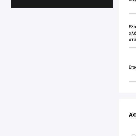
Ελά
αλέ
στί
Επι
Α