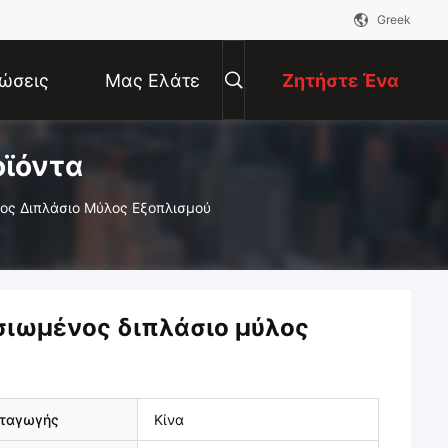
Greek
ώσεις
Μας Ελάτε
Ζητήστε Ένα
οϊόντα
Σε Επαφή
Απόσπασμα
ος Διπλάσιο Μύλος Εξοπλισμού
Με
σιωμένος διπλάσιο μύλος
αταγωγής
Κίνα