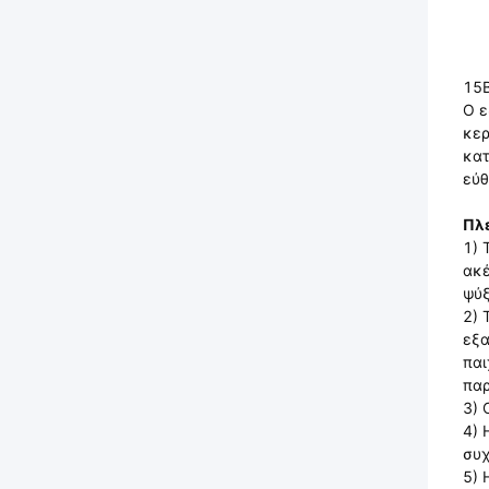
15B
Ο ε
κερ
κατ
εύθ
Πλ
1) 
ακέ
ψύξ
2) 
εξα
παι
παρ
3) 
4) 
συχ
5) 