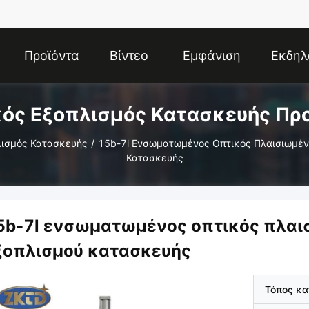
Προϊόντα
Βίντεο
Εμφάνιση
Εκδηλ
ός Εξοπλισμός Κατασκευής Πρ
VR
λισμός Κατασκευής
/
15b-7l Ενσωματωμένος Οπτικός Πλαισιωμέν
Κατασκευής
5b-7l ενσωματωμένος οπτικός πλαι
ξοπλισμού κατασκευής
Τόπος κ