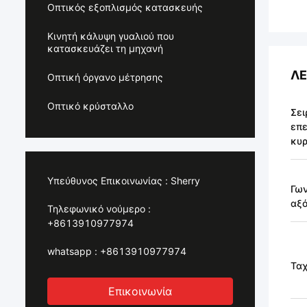
Οπτικός εξοπλισμός κατασκευής
Κινητή κάλυψη γυαλιού που
κατασκευάζει τη μηχανή
ΛΕ
Οπτική όργανο μέτρησης
Οπτικό κρύσταλλο
Σει
επε
κυρ
Υπεύθυνος Επικοινωνίας :
Sherry
Γων
αξ
Τηλεφωνικό νούμερο :
+8613910977974
whatsapp :
+8613910977974
Τα
Επικοινωνία