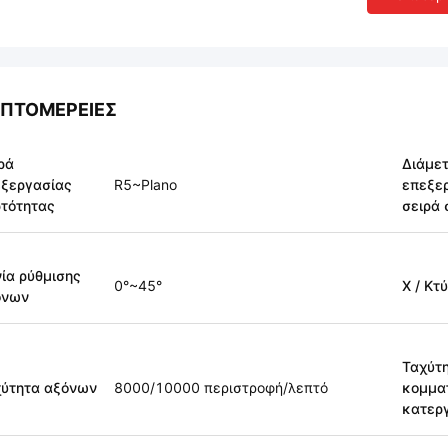
ΠΤΟΜΈΡΕΙΕΣ
ρά
Διάμε
ξεργασίας
R5~Plano
επεξερ
τότητας
σειρά 
ία ρύθμισης
0°~45°
X / Κτ
όνων
Ταχύτ
χύτητα αξόνων
8000/10000 περιστροφή/λεπτό
κομμα
κατερ