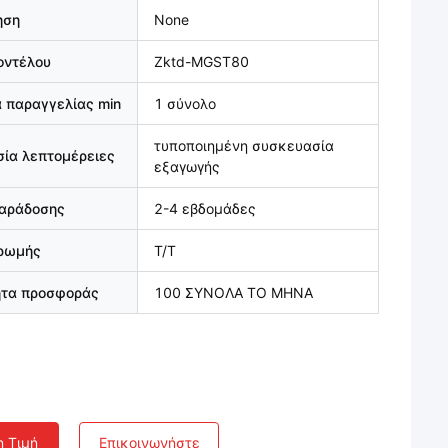
ηση
None
οντέλου
Zktd-MGST80
 παραγγελίας min
1 σύνολο
τυποποιημένη συσκευασία
ία λεπτομέρειες
εξαγωγής
παράδοσης
2-4 εβδομάδες
ηρωμής
T/T
ητα προσφοράς
100 ΣΥΝΟΛΑ ΤΟ ΜΗΝΑ
η Τιμή
Επικοινωνήστε