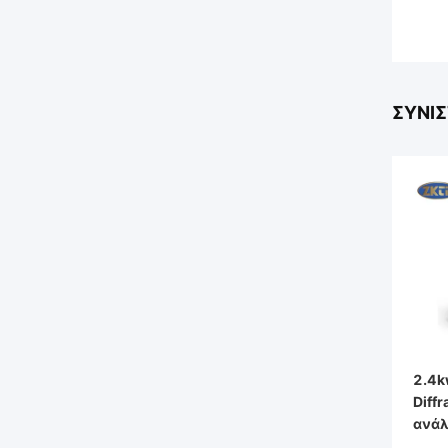
ΣΥΝΙ
2.4k
Diff
ανάλ
υλικ