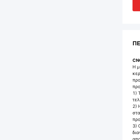
ΠΕ
CN
Η μ
κερ
προ
προ
1) 
τελ
2) 
στα
προ
3) 
δια
απα