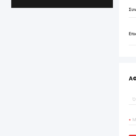
Συν
Επι
Α