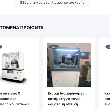
380v οπτικός εξοπλισμός κατασκευής
ΣΤΏΜΕΝΑ ΠΡΟΪΌΝΤΑ
w ακτίνας X
Ειδική διαμορφωμένη
Κε
ractometer
αυτόματη να κάνει
που
υσης κρυστάλλινο
λοξοτομή οπτική
εξ
ό δομών σύνθεσης
κατασκευή μηχανών
μη