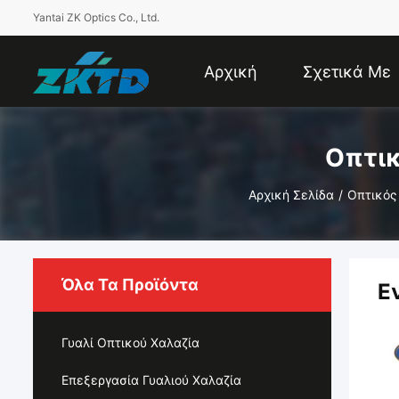
Yantai ZK Optics Co., Ltd.
Αρχική
Σχετικά Με
Σελίδα
Εμάς
Οπτικ
Αρχική Σελίδα
/
Οπτικός
Όλα Τα Προϊόντα
Ε
Γυαλί Οπτικού Χαλαζία
Επεξεργασία Γυαλιού Χαλαζία