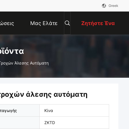
Greek
ώσεις
Μας Ελάτε
Ζητήστε Ένα
Σε Επαφή
Απόσπασμα
οϊόντα
Τροχών Άλεσης Αυτόματη
Με
τροχών άλεσης αυτόματη
αταγωγής
Κίνα
ZKTD