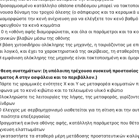
Προσαρμοσμένο κατάλληλο oilstone επιδέσμου μπορεί να τακτοποι
νουσα δύναμη του τροχού άλεσης (ο σάπφειρος και τα κεραμικά υλ
Διαμορφώστε την κενή ανίχνευση για να ελέγξετε τον κενό βαθμό
φευχθούν τα κενά κομμάτια
10 η «οθόνη αφής διαμορφώνεται, και όλα οι παράμετροι και τα κ
ανικών βλαβών μέσω της οθόνης
Η βάση χυτοσιδήρου ολόκληρης της μηχανής, η ταιριάζοντας με επ
αι λογικό, και έχει τα χαρακτηριστικά της ακρίβειας, τη σταθερό
Η εμφάνιση ολόκληρης της μηχανής είναι τακτοποιημένη και όμορ
θεση συστημάτων: (η υπόλοιπη τρέχουσα συσκευή προστασίας π
ματος Α στην ασφάλεια και το περιβάλλον.)
Πάρτε τις γραμμικές ενότητες Χ και Υ ως μεταφορέα κομματιών π
φωνα με το κενό κιβώτιο και το τελειωμένο υλικό κιβώτιο
Ολοκληρώστε τις λειτουργίες της λήψης, της μεταφοράς, γυρίζο
ίνδρων
Ο έλεγχος με σερβομηχανισμό υιοθετείται για τη σίτιση και την 
 ποιότητα επεξεργασίας
Πραγματική εικόνα οθόνης αφής, κατάλληλη παράμετρος που θέτου
χνευση ελαττωμάτων
Εγκαταστήστε τα σταθερά μέρη μετάδοσης προστατευτικών καλ