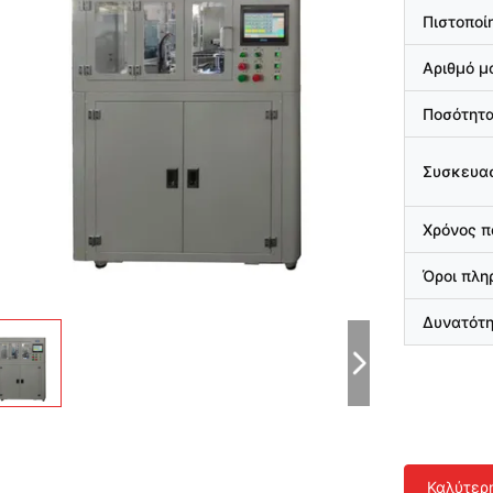
Πιστοποί
Αριθμό μ
Ποσότητα
Συσκευασ
Χρόνος 
Όροι πλ
Δυνατότ
Καλύτερ