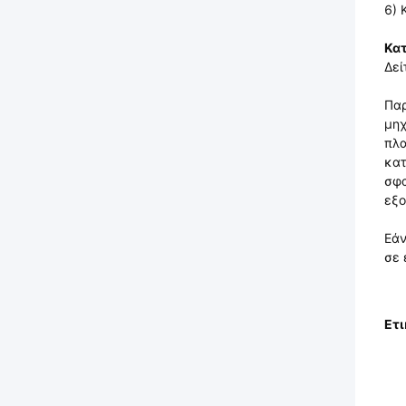
6) 
Κα
Δεί
Παρ
μηχ
πλα
κατ
σφα
εξο
Εάν
σε 
Ετι