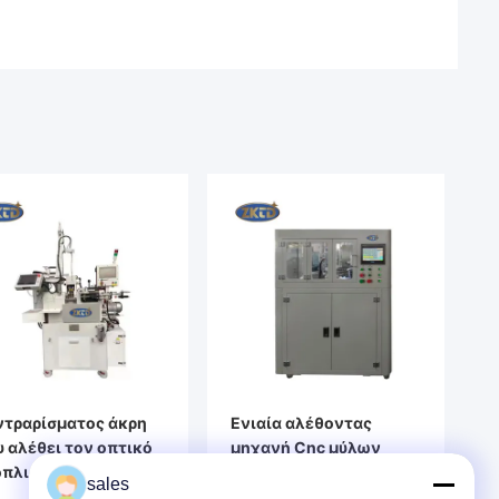
ντραρίσματος άκρη
Ενιαία αλέθοντας
 αλέθει τον οπτικό
μηχανή Cnc μύλων
οπλισμό κατασκευής/
τροχών άλεσης
sales
χανή τριφασική
αυτόματη