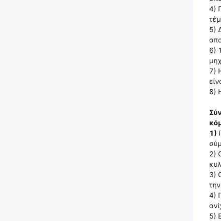
4) 
τέμ
5) 
απο
6) 
μηχ
7) 
είν
8) 
Σύν
κόμ
1)
σύμ
2) 
κυλ
3) 
την
4) 
ανί
5) 