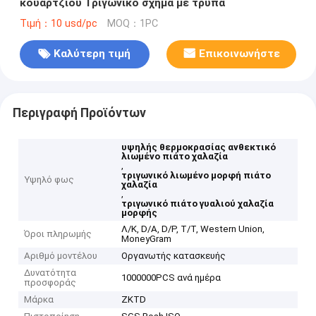
κουαρτζίου Τριγωνικό σχήμα με τρύπα
Τιμή：10 usd/pc
MOQ：1PC
Καλύτερη τιμή
Επικοινωνήστε
Περιγραφή Προϊόντων
υψηλής θερμοκρασίας ανθεκτικό
λιωμένο πιάτο χαλαζία
,
τριγωνικό λιωμένο μορφή πιάτο
Υψηλό φως
χαλαζία
,
τριγωνικό πιάτο γυαλιού χαλαζία
μορφής
Λ/Κ, D/A, D/P, T/T, Western Union,
Όροι πληρωμής
MoneyGram
Αριθμό μοντέλου
Οργανωτής κατασκευής
Δυνατότητα
1000000PCS ανά ημέρα
προσφοράς
Μάρκα
ZKTD