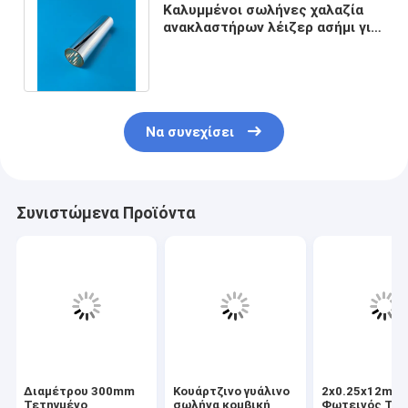
Καλυμμένοι σωλήνες χαλαζία
ανακλαστήρων λέιζερ ασήμι για
τις οδοντικές κοιλότητες
λέιζερ
Να συνεχίσει
Συνιστώμενα Προϊόντα
Διαμέτρου 300mm
Κουάρτζινο γυάλινο
2x0.25x12mm
Τετηγμένο
σωλήνα κομβική
Φωτεινός Τύ