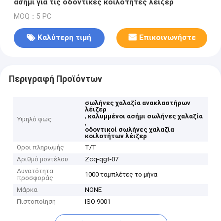
ασήμι για τις οδοντικές κοιλότητες λέιζερ
MOQ：5 PC
Καλύτερη τιμή
Επικοινωνήστε
Περιγραφή Προϊόντων
σωλήνες χαλαζία ανακλαστήρων
λέιζερ
,
καλυμμένοι ασήμι σωλήνες χαλαζία
Υψηλό φως
,
οδοντικοί σωλήνες χαλαζία
κοιλοτήτων λέιζερ
Όροι πληρωμής
T/T
Αριθμό μοντέλου
Zcq-qgt-07
Δυνατότητα
1000 ταμπλέτες το μήνα
προσφοράς
Μάρκα
NONE
Πιστοποίηση
ISO 9001