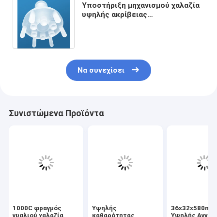
Υποστήριξη μηχανισμού χαλαζία
υψηλής ακρίβειας
προσαρμοσμένων εξαρτημάτων
γυαλιού για ημιαγωγούς
Να συνεχίσει
Συνιστώμενα Προϊόντα
1000C φραγμός
Υψηλής
36x32x580mm
γυαλιού χαλαζία
καθαρότητας
Υψηλής Αγνότ