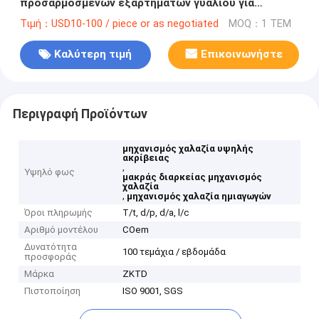
προσαρμοσμένων εξαρτημάτων γυαλιού για
ημιαγωγούς
Τιμή：USD10-100 / piece or as negotiated
MOQ：1 ΤΕΜ
Καλύτερη τιμή
Επικοινωνήστε
Περιγραφή Προϊόντων
μηχανισμός χαλαζία υψηλής
ακρίβειας
,
Υψηλό φως
μακράς διαρκείας μηχανισμός
χαλαζία
,
μηχανισμός χαλαζία ημιαγωγών
Όροι πληρωμής
T/t, d/p, d/a, l/c
Αριθμό μοντέλου
COem
Δυνατότητα
100 τεμάχια / εβδομάδα
προσφοράς
Μάρκα
ZKTD
Πιστοποίηση
ISO 9001, SGS