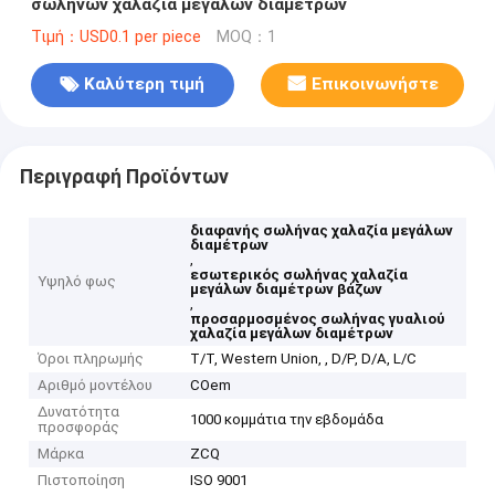
σωλήνων χαλαζία μεγάλων διαμέτρων
Τιμή：USD0.1 per piece
MOQ：1
Καλύτερη τιμή
Επικοινωνήστε
Περιγραφή Προϊόντων
διαφανής σωλήνας χαλαζία μεγάλων
διαμέτρων
,
εσωτερικός σωλήνας χαλαζία
Υψηλό φως
μεγάλων διαμέτρων βάζων
,
προσαρμοσμένος σωλήνας γυαλιού
χαλαζία μεγάλων διαμέτρων
Όροι πληρωμής
T/T, Western Union, , D/P, D/A, L/C
Αριθμό μοντέλου
COem
Δυνατότητα
1000 κομμάτια την εβδομάδα
προσφοράς
Μάρκα
ZCQ
Πιστοποίηση
ISO 9001