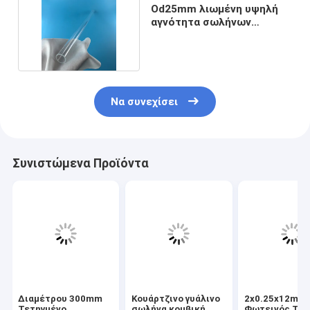
Od25mm λιωμένη υψηλή
αγνότητα σωλήνων
χαλαζία διαφανής
Να συνεχίσει
Συνιστώμενα Προϊόντα
Διαμέτρου 300mm
Κουάρτζινο γυάλινο
2x0.25x12mm
Τετηγμένο
σωλήνα κομβική
Φωτεινός Τύ