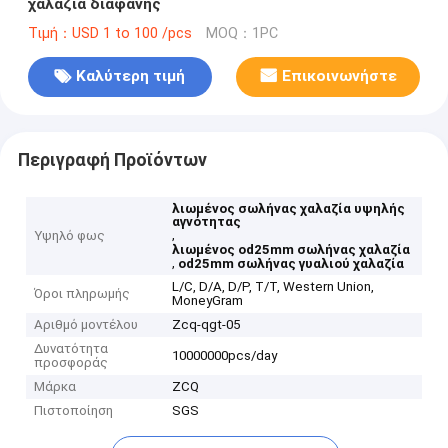
χαλαζία διαφανής
Τιμή：USD 1 to 100 /pcs
MOQ：1PC
Καλύτερη τιμή
Επικοινωνήστε
Περιγραφή Προϊόντων
λιωμένος σωλήνας χαλαζία υψηλής
αγνότητας
,
Υψηλό φως
λιωμένος od25mm σωλήνας χαλαζία
,
od25mm σωλήνας γυαλιού χαλαζία
L/C, D/A, D/P, T/T, Western Union,
Όροι πληρωμής
MoneyGram
Αριθμό μοντέλου
Zcq-qgt-05
Δυνατότητα
10000000pcs/day
προσφοράς
Μάρκα
ZCQ
Πιστοποίηση
SGS